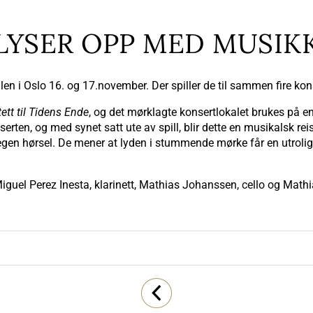
LYSER OPP MED MUSIK
alen i Oslo 16. og 17.november. Der spiller de til sammen fire 
ett til Tidens Ende
, og det mørklagte konsertlokalet brukes på en
nserten, og med synet satt ute av spill, blir dette en musikalsk rei
egen hørsel. De mener at lyden i stummende mørke får en utrolig 
guel Perez Inesta, klarinett, Mathias Johanssen, cello og Math