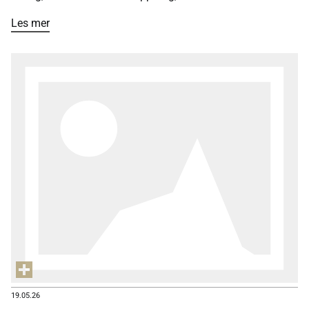
festivalorkesteret Utopia rundt om i Europa. Og det gjør
Les mer
hun både som solist i Alban Bergs Fiolinkonsert i første
avdeling og som konsertmester i 2. avdeling i Mahlers 1.
Symfoni – til ovasjonsmessig applaus.
19.05.26