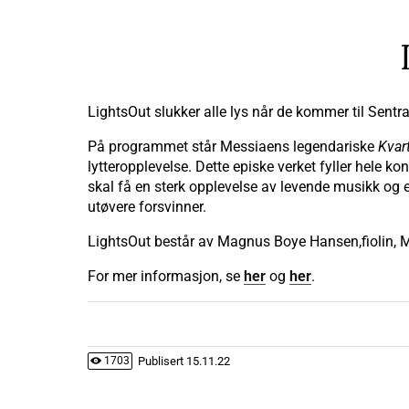
LightsOut slukker alle lys når de kommer til Sentr
På programmet står Messiaens legendariske
Kvart
lytteropplevelse. Dette episke verket fyller hele ko
skal få en sterk opplevelse av levende musikk og 
utøvere forsvinner.
LightsOut består av Magnus Boye Hansen,fiolin, Mi
For mer informasjon, se
her
og
her
.
Publisert
15.11.22
1703