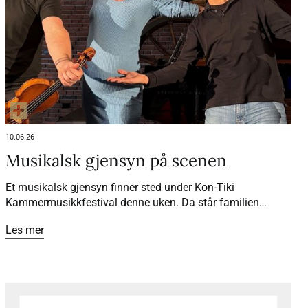
10.06.26
Musikalsk gjensyn på scenen
Et musikalsk gjensyn finner sted under Kon-Tiki
Kammermusikkfestival denne uken. Da står familien
Rybak og familien Coucheron igjen sammen på scenen, 25
Les mer
år etter at et spesielt vennskap startet.