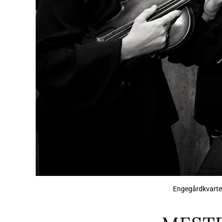
Engegårdkvartet