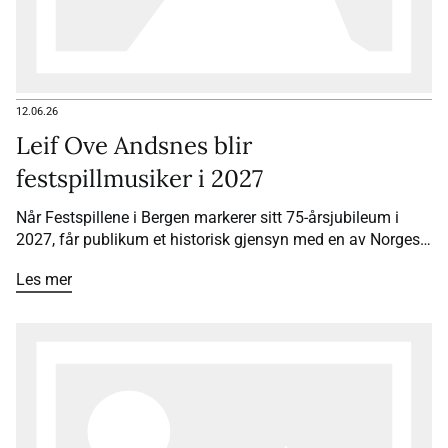
12.06.26
Leif Ove Andsnes blir
festspillmusiker i 2027
Når Festspillene i Bergen markerer sitt 75-årsjubileum i
2027, får publikum et historisk gjensyn med en av Norges
største musikere. Pianist Leif Ove Andsnes blir
Les mer
festspillmusiker for andre gang – som den første i
festivalens historie.