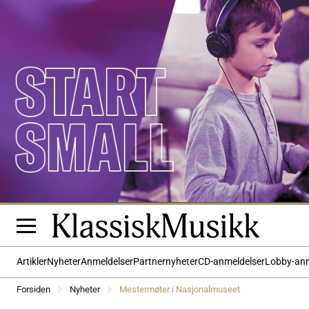
Artikler
Nyheter
Anmeldelser
Partnernyheter
CD-anmeldelser
Lobby-an
Forsiden
Nyheter
Mestermøter i Nasjonalmuseet