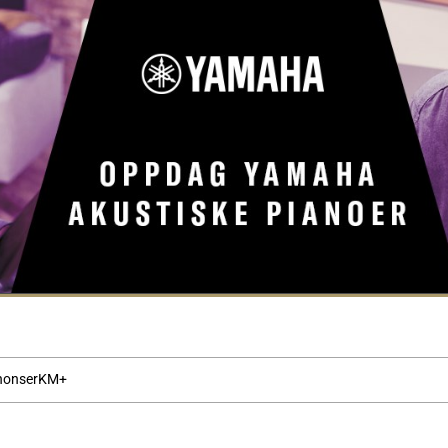
nonser
KM+