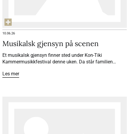
10.06.26
Musikalsk gjensyn på scenen
Et musikalsk gjensyn finner sted under Kon-Tiki
Kammermusikkfestival denne uken. Da står familien
Rybak og familien Coucheron igjen sammen på scenen, 25
Les mer
år etter at et spesielt vennskap startet.