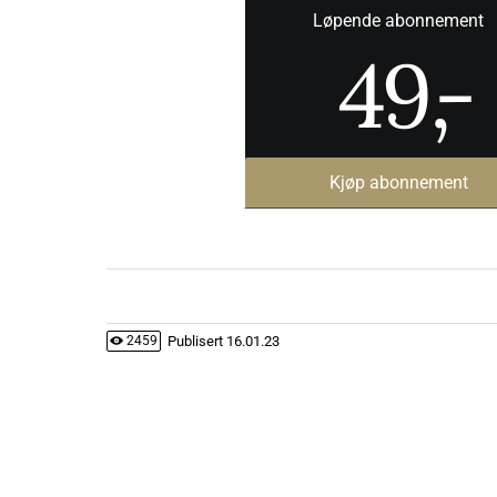
Løpende abonnement
49
,-
Kjøp abonnement
Publisert
16.01.23
2459