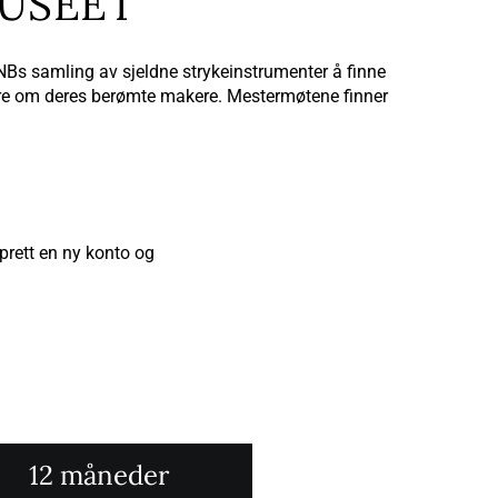
USEET
Bs samling av sjeldne strykeinstrumenter å finne
lære om deres berømte makere. Mestermøtene finner
prett en ny konto og
12 måneder