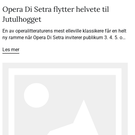
Opera Di Setra flytter helvete til
Jutulhogget
En av operalitteraturens mest elleville klassikere får en helt
ny ramme når Opera Di Setra inviterer publikum 3. 4. 5. og
7. juli til «Orfeus i Underverdenen» sommeren 2026. Med
Les mer
Jutulhogget som underverden, lokale sagn og spektakulær
natur, blir forestillingen en operaopplevelse utenom det
vanlige.