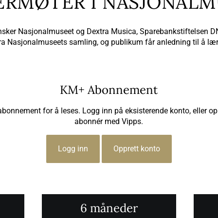
ERMØTER I NASJONALM
nsker Nasjonalmuseet og Dextra Musica, Sparebankstiftelsen DN
 fra Nasjonalmuseets samling, og publikum får anledning til å 
KM+ Abonnement
 abonnement for å leses. Logg inn på eksisterende konto, eller op
abonnér med Vipps.
Logg inn
Opprett konto
6 måneder