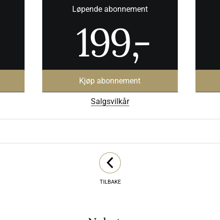
Løpende abonnement
199
,-
Kjøp abonnement
Salgsvilkår
TILBAKE