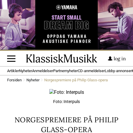
log in
Artikler
Nyheter
Anmeldelser
Partnernyheter
CD-anmeldelser
Lobby-annonser
Forsiden
Nyheter
Norgespremiere på Philip Glass-opera
Foto: Interpuls
NORGESPREMIERE PÅ PHILIP
GLASS-OPERA