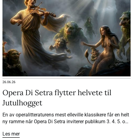
26.06.26
Opera Di Setra flytter helvete til
Jutulhogget
En av operalitteraturens mest elleville klassikere får en helt
ny ramme når Opera Di Setra inviterer publikum 3. 4. 5. og
7. juli til «Orfeus i Underverdenen» sommeren 2026. Med
Les mer
Jutulhogget som underverden, lokale sagn og spektakulær