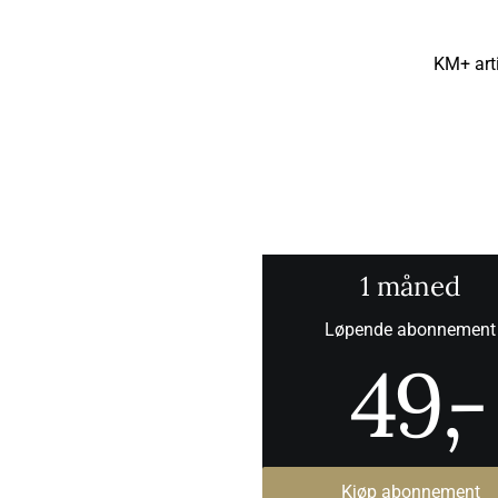
KM+ arti
1 måned
Løpende abonnement
49
,-
Kjøp abonnement