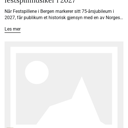
festspillmusiker i 2027
Når Festspillene i Bergen markerer sitt 75-årsjubileum i
2027, får publikum et historisk gjensyn med en av Norges
største musikere. Pianist Leif Ove Andsnes blir
Les mer
festspillmusiker for andre gang – som den første i
festivalens historie.