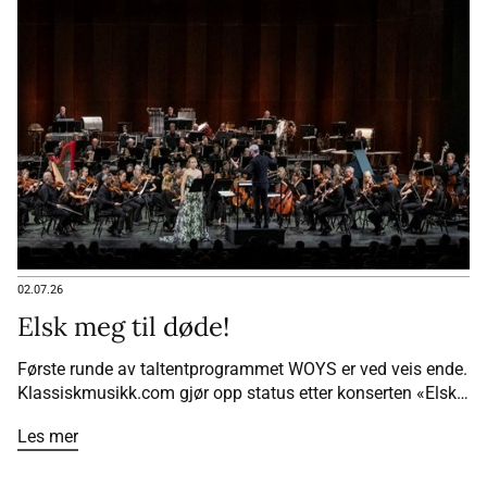
02.07.26
Elsk meg til døde!
Første runde av taltentprogrammet WOYS er ved veis ende.
Klassiskmusikk.com gjør opp status etter konserten «Elsk
meg til døde».
Les mer