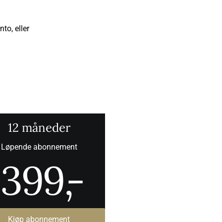
to, eller
12 måneder
Løpende abonnement
399
,-
Kjøp abonnement