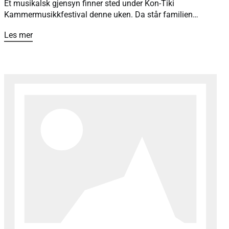
Et musikalsk gjensyn finner sted under Kon-Tiki
Kammermusikkfestival denne uken. Da står familien
Rybak og familien Coucheron igjen sammen på scenen, 25
Les mer
år etter at et spesielt vennskap startet.