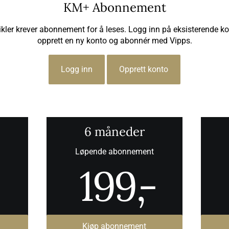
KM+ Abonnement
kler krever abonnement for å leses. Logg inn på eksisterende kon
opprett en ny konto og abonnér med Vipps.
Logg inn
Opprett konto
6 måneder
Løpende abonnement
199
,-
Kjøp abonnement