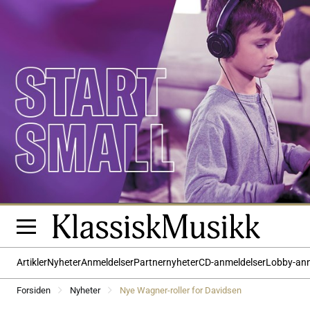
Artikler
Nyheter
Anmeldelser
Partnernyheter
CD-anmeldelser
Lobby-an
Forsiden
Nyheter
Nye Wagner-roller for Davidsen