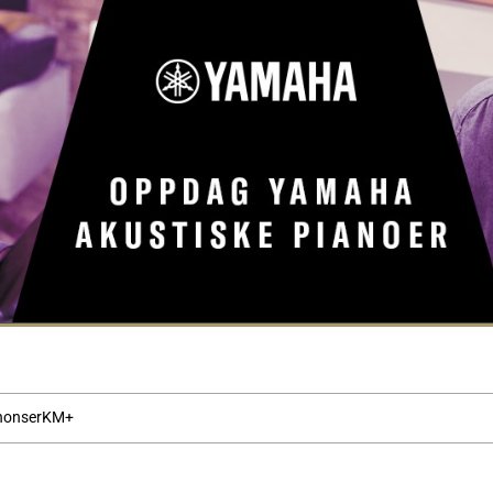
nonser
KM+