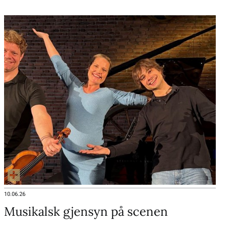
natur, blir forestillingen en operaopplevelse utenom det
vanlige.
10.06.26
Musikalsk gjensyn på scenen