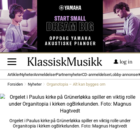
log in
Artikler
Nyheter
Anmeldelser
Partnernyheter
CD-anmeldelser
Lobby-annonser
Forsiden
Nyheter
Organotopia – Alt kan bygges om
Orgelet i Paulus kirke på Grünerløkka spiller en viktig rolle under
Organitopia i kirken ogBirkelunden. Foto: Magnus Hagtvedt