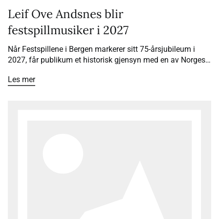
Leif Ove Andsnes blir
festspillmusiker i 2027
Når Festspillene i Bergen markerer sitt 75-årsjubileum i
2027, får publikum et historisk gjensyn med en av Norges
største musikere. Pianist Leif Ove Andsnes blir
Les mer
festspillmusiker for andre gang – som den første i
festivalens historie.