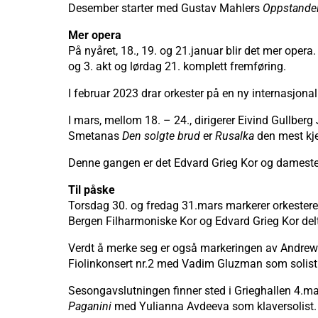
Desember starter med Gustav Mahlers
Oppstande
Mer opera
På nyåret, 18., 19. og 21.januar blir det mer ope
og 3. akt og lørdag 21. komplett fremføring.
I februar 2023 drar orkester på en ny internasjona
I mars, mellom 18. – 24., dirigerer Eivind Gullber
Smetanas
Den solgte brud
er
Rusalka
den mest kje
Denne gangen er det Edvard Grieg Kor og damest
Til påske
Torsdag 30. og fredag 31.mars markerer orkester
Bergen Filharmoniske Kor og Edvard Grieg Kor del
Verdt å merke seg er også markeringen av Andrew Li
Fiolinkonsert nr.2 med Vadim Gluzman som solist o
Sesongavslutningen finner sted i Grieghallen 4.m
Paganini
med Yulianna Avdeeva som klaversolist