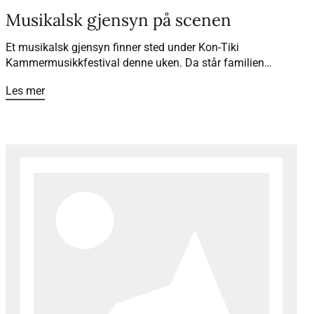
Musikalsk gjensyn på scenen
Et musikalsk gjensyn finner sted under Kon-Tiki
Kammermusikkfestival denne uken. Da står familien
Rybak og familien Coucheron igjen sammen på scenen, 25
Les mer
år etter at et spesielt vennskap startet.