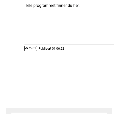
Hele programmet finner du
her
.
Publisert
01.06.22
2701