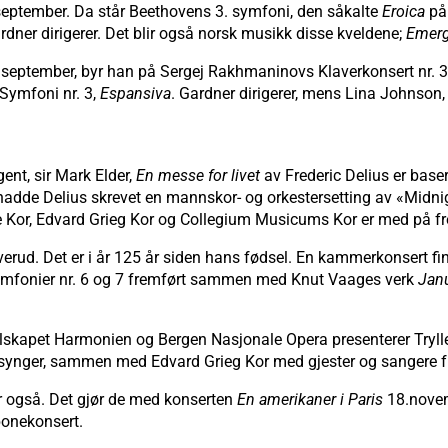
.september. Da står Beethovens 3. symfoni, den såkalte
Eroica
på
rdner dirigerer. Det blir også norsk musikk disse kveldene;
Emerg
5.september, byr han på Sergej Rakhmaninovs Klaverkonsert nr. 
 Symfoni nr. 3,
Espansiva
. Gardner dirigerer, mens Lina Johnson,
gent, sir Mark Elder,
En messe for livet
av Frederic Delius er baser
 hadde Delius skrevet en mannskor- og orkestersetting av «Midni
ske Kor, Edvard Grieg Kor og Collegium Musicums Kor er med på 
rud. Det er i år 125 år siden hans fødsel. En kammerkonsert finne
Symfonier nr. 6 og 7 fremført sammen med Knut Vaages verk
Jan
elskapet Harmonien og Bergen Nasjonale Opera presenterer Tryll
ter synger, sammen med Edvard Grieg Kor med gjester og sangere
 også. Det gjør de med konserten
En amerikaner i Paris
18.novem
bonekonsert.