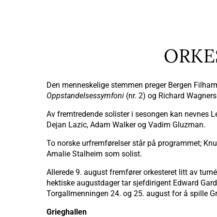
ORKE
Den menneskelige stemmen preger Bergen Filharmo
Oppstandelsessymfoni
(nr. 2) og Richard Wagner
Av fremtredende solister i sesongen kan nevnes L
Dejan Lazic, Adam Walker og Vadim Gluzman.
To norske urfremførelser står på programmet; Kn
Amalie Stalheim som solist.
Allerede 9. august fremfører orkesteret litt av tu
hektiske augustdager tar sjefdirigent Edward Gar
Torgallmenningen 24. og 25. august for å spille G
Grieghallen