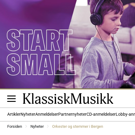
Artikler
Nyheter
Anmeldelser
Partnernyheter
CD-anmeldelser
Lobby-an
Forsiden
Nyheter
Orkester og stemmer i Bergen