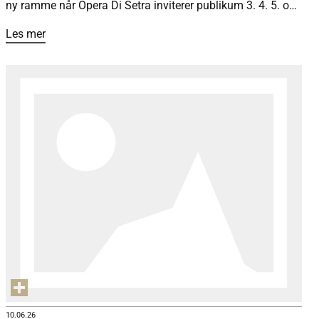
ny ramme når Opera Di Setra inviterer publikum 3. 4. 5. og
7. juli til «Orfeus i Underverdenen» sommeren 2026. Med
Les mer
Jutulhogget som underverden, lokale sagn og spektakulær
natur, blir forestillingen en operaopplevelse utenom det
vanlige.
10.06.26