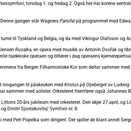
lsessymfoni
, torsdag 1. og fredag 2. Også her har korene sentr
ra. Denne gangen står Wagners
Parsifal
på programmet med Edward 
l turné til Tyskland og Belgia, og da med Vikingur Olafsson og A
g Jensen
Rusalka
, en opera med musikk av Antonín Dvořák og libr
nte tsjekkiske operaen og tilhører i dag operaens kjernerepertoa
emmene fra Bergen Filharmoniske Kor som deltar sammen med en
et inngangen til påskeuken med
Kristus på Oljeberget
av Ludwig v
tar sammen med solister. Orkesteret fremfører også Johannes B
ttons 20-års jubileum med orkesteret. Den skjer 27.april, og Litt
g Dmitri Sjostakovitsj’ Symfoni nr. 8.
ai med Petr Popelka som dirigent. Der spiller de blant annet S
.