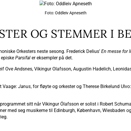
Foto: Oddleiv Apneseth
STER OG STEMMER I B
niske Orkesters neste sesong. Frederick Delius’
En messe for l
s episke
Parsifal
er eksempler på det.
eif Ove Andsnes, Vikingur Olafsson, Augustin Hadelich, Leonidas
ut Vaage:
Janus
, for fløyte og orkester og Therese Birkelund Ulvo
rnéprogrammet sitt når Vikingur Ólafsson er solist i Robert Sch
dner med seg musikerne til Edinburgh, København, Wiesbaden og 
rieg.