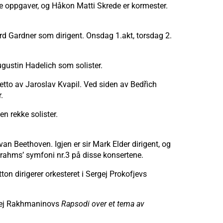
ale oppgaver, og Håkon Matti Skrede er kormester.
Gardner som dirigent. Onsdag 1.akt, torsdag 2.
ugustin Hadelich som solister.
etto av Jaroslav Kvapil. Ved siden av Bedřich
r.
 rekke solister.
an Beethoven. Igjen er sir Mark Elder dirigent, og
rahms’ symfoni nr.3 på disse konsertene.
on dirigerer orkesteret i Sergej Prokofjevs
ergej Rakhmaninovs
Rapsodi over et tema av