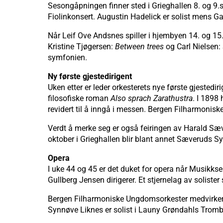
Sesongåpningen finner sted i Grieghallen 8. og 9
Fiolinkonsert. Augustin Hadelick er solist mens Ga
Når Leif Ove Andsnes spiller i hjembyen 14. og 1
Kristine Tjøgersen:
Between trees
og Carl Nielsen:
symfonien.
Ny første gjestedirigent
Uken etter er leder orkesterets nye første gjestediri
filosofiske roman
Also sprach Zarathustra
. I 1898
revidert til å inngå i messen. Bergen Filharmoni
Verdt å merke seg er også feiringen av Harald Sæve
oktober i Grieghallen blir blant annet Sæveruds 
Opera
I uke 44 og 45 er det duket for opera når Musikks
Gullberg Jensen dirigerer. Et stjernelag av solis
Bergen Filharmoniske Ungdomsorkester medvirker
Synnøve Liknes er solist i Launy Grøndahls Trom