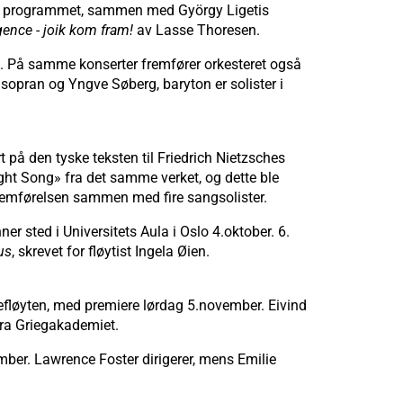
 programmet, sammen med György Ligetis
ence - joik kom fram!
av Lasse Thoresen.
3. På samme konserter fremfører orkesteret også
 sopran og Yngve Søberg, baryton er solister i
t på den tyske teksten til Friedrich Nietzsches
ght Song» fra det samme verket, og dette ble
fremførelsen sammen med fire sangsolister.
r sted i Universitets Aula i Oslo 4.oktober. 6.
us
, skrevet for fløytist Ingela Øien.
efløyten, med premiere lørdag 5.november. Eivind
 fra Griegakademiet.
ber. Lawrence Foster dirigerer, mens Emilie