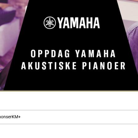
nonser
KM+