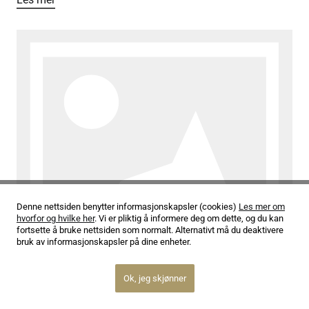
Denne nettsiden benytter informasjonskapsler (cookies)
Les mer om
hvorfor og hvilke her
. Vi er pliktig å informere deg om dette, og du kan
fortsette å bruke nettsiden som normalt. Alternativt må du deaktivere
bruk av informasjonskapsler på dine enheter.
12.02.26
Oslo Strykekvartett jubilerer
Ok, jeg skjønner
Les mer