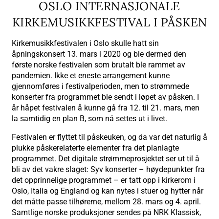
OSLO INTERNASJONALE
KIRKEMUSIKKFESTIVAL I PÅSKEN
Kirkemusikkfestivalen i Oslo skulle hatt sin
åpningskonsert 13. mars i 2020 og ble dermed den
første norske festivalen som brutalt ble rammet av
pandemien. Ikke et eneste arrangement kunne
gjennomføres i festivalperioden, men to strømmede
konserter fra programmet ble sendt i løpet av påsken. I
år håpet festivalen å kunne gå fra 12. til 21. mars, men
la samtidig en plan B, som nå settes ut i livet.
Festivalen er flyttet til påskeuken, og da var det naturlig å
plukke påskerelaterte elementer fra det planlagte
programmet. Det digitale strømmeprosjektet ser ut til å
bli av det vakre slaget: Syv konserter – høydepunkter fra
det opprinnelige programmet – er tatt opp i kirkerom i
Oslo, Italia og England og kan nytes i stuer og hytter når
det måtte passe tilhørerne, mellom 28. mars og 4. april.
Samtlige norske produksjoner sendes på NRK Klassisk,