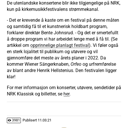
De utenlandske konsertene blir ikke tilgjengelige på NRK,
kun på kirkemusikkfestivalens strømmekanal.
- Det er krevende å kaste om en festival på denne måten
og samtidig få til et kunstnerisk holdbart program,
forklarer direktør Bente Johnsrud. - Og det er smertefullt
å droppe program vi har arbeidet lenge med å få til. (Se
artikkel om
opprinnelige planlagt festival
). Vi føler også
en sterk lojalitet til publikum og utøvere og vil
gjennomføre det meste av årets planer i 2022. Da
kommer Wiener Sängerknaben,
Orfeo
og urfremførelse
av blant andre Henrik Hellstenius. Den festivalen ligger
klar!
For mer informasjon om konserter, utøvere, sendetider på
NRK Klassisk og billetter, se
her
.
Publisert
11.03.21
3981