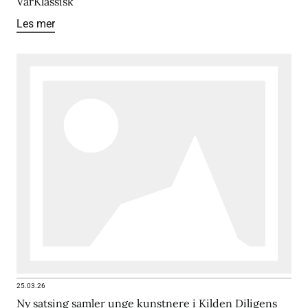
VårKlassisk
Les mer
25.03.26
Ny satsing samler unge kunstnere i Kilden Diligens