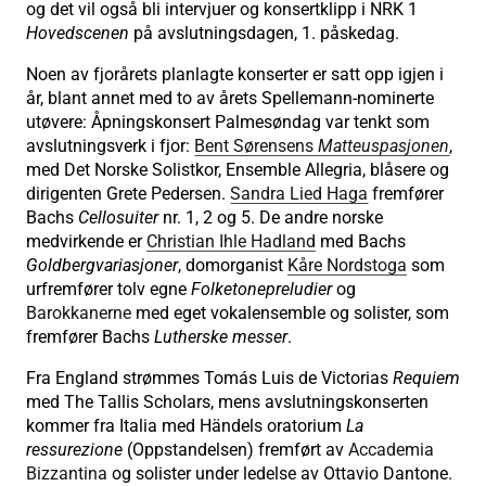
og det vil også bli intervjuer og konsertklipp i NRK 1
Hovedscenen
på avslutningsdagen, 1. påskedag.
Noen av fjorårets planlagte konserter er satt opp igjen i
år, blant annet med to av årets Spellemann-nominerte
utøvere: Åpningskonsert Palmesøndag var tenkt som
avslutningsverk i fjor:
Bent Sørensens
Matteuspasjonen
,
med Det Norske Solistkor, Ensemble Allegria, blåsere og
dirigenten Grete Pedersen.
Sandra Lied Haga
fremfører
Bachs
Cellosuiter
nr. 1, 2 og 5. De andre norske
medvirkende er
Christian Ihle Hadland
med Bachs
Goldbergvariasjoner
, domorganist
Kåre Nordstoga
som
urfremfører tolv egne
Folketonepreludier
og
Barokkanerne
med eget vokalensemble og solister, som
fremfører Bachs
Lutherske messer
.
Fra England strømmes Tomás Luis de Victorias
Requiem
med The Tallis Scholars, mens avslutningskonserten
kommer fra Italia med Händels oratorium
La
ressurezione
(Oppstandelsen) fremført av
Accademia
Bizzantina
og solister under ledelse av Ottavio Dantone.