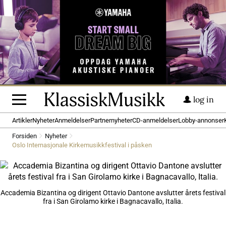
log in
Artikler
Nyheter
Anmeldelser
Partnernyheter
CD-anmeldelser
Lobby-annonser
Forsiden
Nyheter
Oslo Internasjonale Kirkemusikkfestival i påsken
Accademia Bizantina og dirigent Ottavio Dantone avslutter årets festival
fra i San Girolamo kirke i Bagnacavallo, Italia.