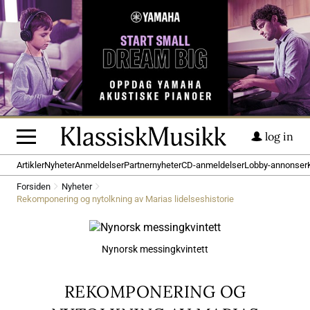
log in
Artikler
Nyheter
Anmeldelser
Partnernyheter
CD-anmeldelser
Lobby-annonser
Forsiden
Nyheter
Rekomponering og nytolkning av Marias lidelseshistorie
Nynorsk messingkvintett
REKOMPONERING OG