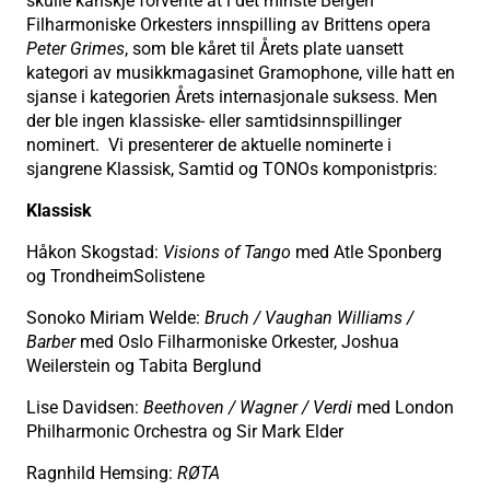
skulle kanskje forvente at i det minste Bergen
Filharmoniske Orkesters innspilling av Brittens opera
Peter Grimes
, som ble kåret til Årets plate uansett
kategori av musikkmagasinet Gramophone, ville hatt en
sjanse i kategorien Årets internasjonale suksess. Men
der ble ingen klassiske- eller samtidsinnspillinger
nominert. Vi presenterer de aktuelle nominerte i
sjangrene Klassisk, Samtid og TONOs komponistpris:
Klassisk
Håkon Skogstad:
Visions of Tango
med Atle Sponberg
og TrondheimSolistene
Sonoko Miriam Welde:
Bruch / Vaughan Williams /
Barber
med Oslo Filharmoniske Orkester, Joshua
Weilerstein og Tabita Berglund
Lise Davidsen:
Beethoven / Wagner / Verdi
med London
Philharmonic Orchestra og Sir Mark Elder
Ragnhild Hemsing:
RØTA