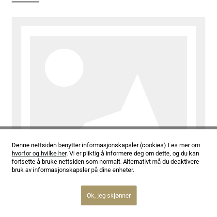
Denne nettsiden benytter informasjonskapsler (cookies)
Les mer om
hvorfor og hvilke her
. Vi er pliktig å informere deg om dette, og du kan
fortsette å bruke nettsiden som normalt. Alternativt må du deaktivere
bruk av informasjonskapsler på dine enheter.
12.02.26
Oslo Strykekvartett jubilerer
Ok, jeg skjønner
Les mer