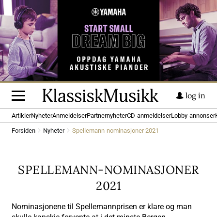
log in
Artikler
Nyheter
Anmeldelser
Partnernyheter
CD-anmeldelser
Lobby-annonser
Forsiden
Nyheter
Spellemann-nominasjoner 2021
SPELLEMANN-NOMINASJONER
2021
Nominasjonene til Spellemannprisen er klare og man