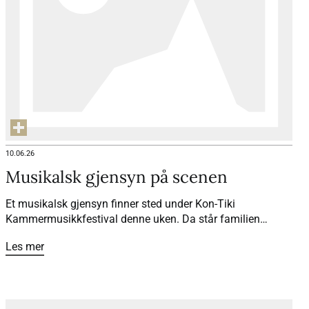
10.06.26
Musikalsk gjensyn på scenen
Et musikalsk gjensyn finner sted under Kon-Tiki
Kammermusikkfestival denne uken. Da står familien
Rybak og familien Coucheron igjen sammen på scenen, 25
Les mer
år etter at et spesielt vennskap startet.