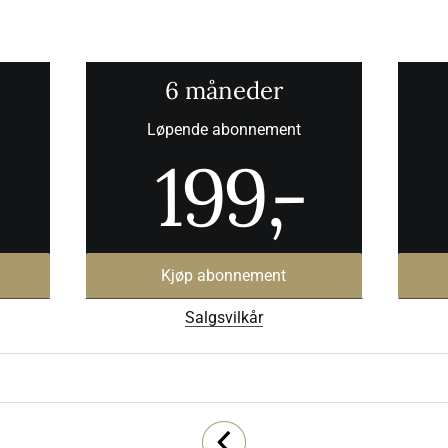
6 måneder
Løpende abonnement
199
,-
Kjøp abonnement
Salgsvilkår