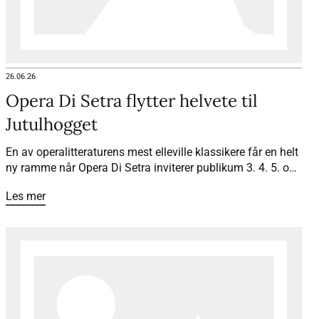
26.06.26
Opera Di Setra flytter helvete til
Jutulhogget
En av operalitteraturens mest elleville klassikere får en helt
ny ramme når Opera Di Setra inviterer publikum 3. 4. 5. og
7. juli til «Orfeus i Underverdenen» sommeren 2026. Med
Les mer
Jutulhogget som underverden, lokale sagn og spektakulær
natur, blir forestillingen en operaopplevelse utenom det
vanlige.