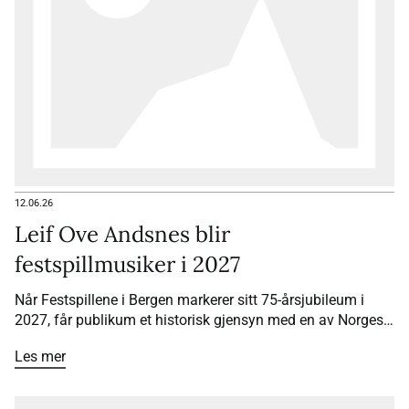
12.06.26
Leif Ove Andsnes blir
festspillmusiker i 2027
Når Festspillene i Bergen markerer sitt 75-årsjubileum i
2027, får publikum et historisk gjensyn med en av Norges
største musikere. Pianist Leif Ove Andsnes blir
Les mer
festspillmusiker for andre gang – som den første i
festivalens historie.