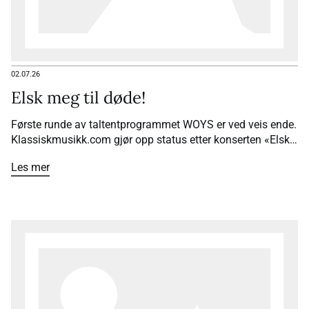
02.07.26
Elsk meg til døde!
Første runde av taltentprogrammet WOYS er ved veis ende.
Klassiskmusikk.com gjør opp status etter konserten «Elsk
meg til døde».
Les mer