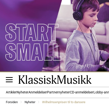
Artikler
Nyheter
Anmeldelser
Partnernyheter
CD-anmeldelser
Lobby-an
Forsiden
Nyheter
Wilhelmsenprisen til to dansere