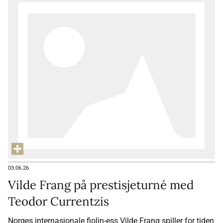
03.06.26
Vilde Frang på prestisjeturné med
Teodor Currentzis
Norges internasjonale fiolin-ess Vilde Frang spiller for tiden