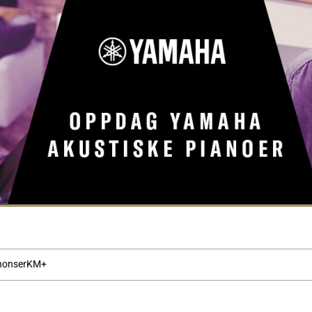
nonser
KM+