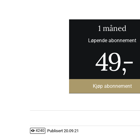
1 måned
Løpende abonnement
49
,-
Kjøp abonnement
Publisert
20.09.21
4240