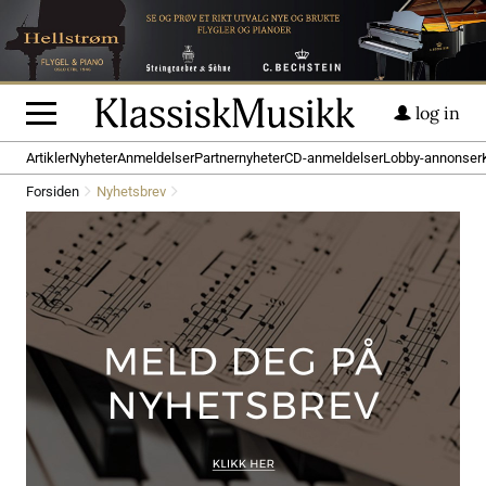
log in
Artikler
Nyheter
Anmeldelser
Partnernyheter
CD-anmeldelser
Lobby-annonser
Forsiden
Nyhetsbrev