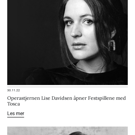
30.11.22
Operastjernen Lise Davidsen åpner Festspillene med
Tosca
Les mer