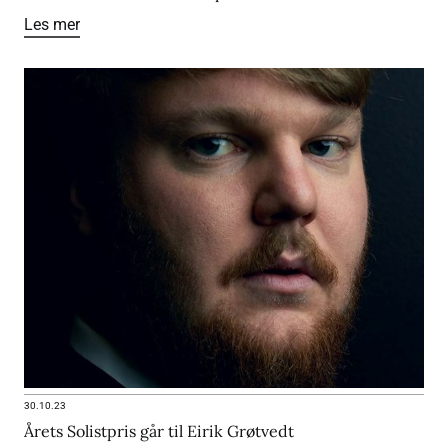
Les mer
30.10.23
Årets Solistpris går til Eirik Grøtvedt