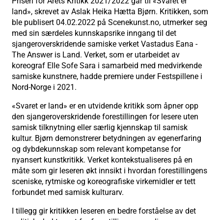
Prisen for Årets Kritikk 2021/2022 går til «Svaret er
land», skrevet av Aslak Heika Hætta Bjørn. Kritikken, som
ble publisert 04.02.2022 på Scenekunst.no, utmerker seg
med sin særdeles kunnskapsrike inngang til det
sjangeroverskridende samiske verket Vastadus Eana -
The Answer is Land. Verket, som er utarbeidet av
koreograf Elle Sofe Sara i samarbeid med medvirkende
samiske kunstnere, hadde premiere under Festspillene i
Nord-Norge i 2021.
«Svaret er land» er en utvidende kritikk som åpner opp
den sjangeroverskridende forestillingen for lesere uten
samisk tilknytning eller særlig kjennskap til samisk
kultur. Bjørn demonstrerer betydningen av egenerfaring
og dybdekunnskap som relevant kompetanse for
nyansert kunstkritikk. Verket kontekstualiseres på en
måte som gir leseren økt innsikt i hvordan forestillingens
sceniske, rytmiske og koreografiske virkemidler er tett
forbundet med samisk kulturarv.
I tillegg gir kritikken leseren en bedre forståelse av det