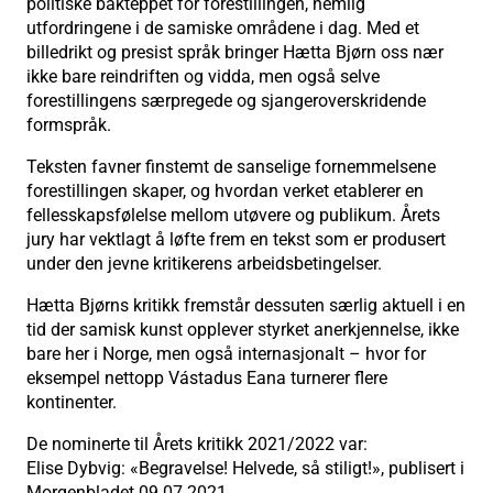
politiske bakteppet for forestillingen, nemlig
utfordringene i de samiske områdene i dag. Med et
billedrikt og presist språk bringer Hætta Bjørn oss nær
ikke bare reindriften og vidda, men også selve
forestillingens særpregede og sjangeroverskridende
formspråk.
Teksten favner finstemt de sanselige fornemmelsene
forestillingen skaper, og hvordan verket etablerer en
fellesskapsfølelse mellom utøvere og publikum. Årets
jury har vektlagt å løfte frem en tekst som er produsert
under den jevne kritikerens arbeidsbetingelser.
Hætta Bjørns kritikk fremstår dessuten særlig aktuell i en
tid der samisk kunst opplever styrket anerkjennelse, ikke
bare her i Norge, men også internasjonalt – hvor for
eksempel nettopp Vástadus Eana turnerer flere
kontinenter.
De nominerte til Årets kritikk 2021/2022 var:
Elise Dybvig: «Begravelse! Helvede, så stiligt!», publisert i
Morgenbladet 09.07.2021