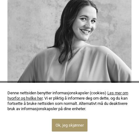
Denne nettsiden benytter informasjonskapsler (cookies)
Les mer om
10.06.22
hvorfor og hvilke her
. Vi er pliktig å informere deg om dette, og du kan
Lise Davidsen er Festspillenes artist in residence i
fortsette å bruke nettsiden som normalt. Alternativt må du deaktivere
bruk av informasjonskapsler på dine enheter.
2023
Les mer
Ok, jeg skjønner