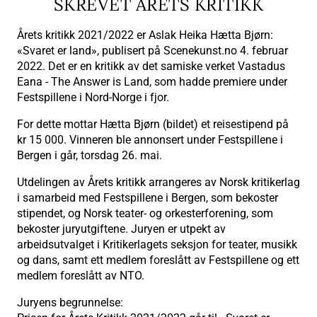
SKREVET ÅRETS KRITIKK
Årets kritikk 2021/2022 er Aslak Heika Hætta Bjørn:
«Svaret er land», publisert på Scenekunst.no 4. februar
2022. Det er en kritikk av det samiske verket Vastadus
Eana - The Answer is Land, som hadde premiere under
Festspillene i Nord-Norge i fjor.
For dette mottar Hætta Bjørn (bildet) et reisestipend på
kr 15 000. Vinneren ble annonsert under Festspillene i
Bergen i går, torsdag 26. mai.
Utdelingen av Årets kritikk arrangeres av Norsk kritikerlag
i samarbeid med Festspillene i Bergen, som bekoster
stipendet, og Norsk teater- og orkesterforening, som
bekoster juryutgiftene. Juryen er utpekt av
arbeidsutvalget i Kritikerlagets seksjon for teater, musikk
og dans, samt ett medlem foreslått av Festspillene og ett
medlem foreslått av NTO.
Juryens begrunnelse: