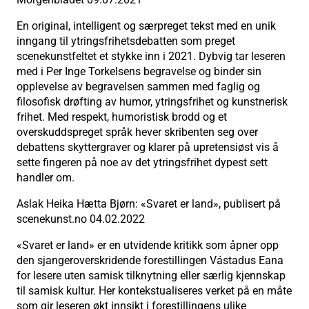
En original, intelligent og særpreget tekst med en unik
inngang til ytringsfrihetsdebatten som preget
scenekunstfeltet et stykke inn i 2021. Dybvig tar leseren
med i Per Inge Torkelsens begravelse og binder sin
opplevelse av begravelsen sammen med faglig og
filosofisk drøfting av humor, ytringsfrihet og kunstnerisk
frihet. Med respekt, humoristisk brodd og et
overskuddspreget språk hever skribenten seg over
debattens skyttergraver og klarer på upretensiøst vis å
sette fingeren på noe av det ytringsfrihet dypest sett
handler om.
Aslak Heika Hætta Bjørn: «Svaret er land», publisert på
scenekunst.no 04.02.2022
«Svaret er land» er en utvidende kritikk som åpner opp
den sjangeroverskridende forestillingen Vástadus Eana
for lesere uten samisk tilknytning eller særlig kjennskap
til samisk kultur. Her kontekstualiseres verket på en måte
som gir leseren økt innsikt i forestillingens ulike