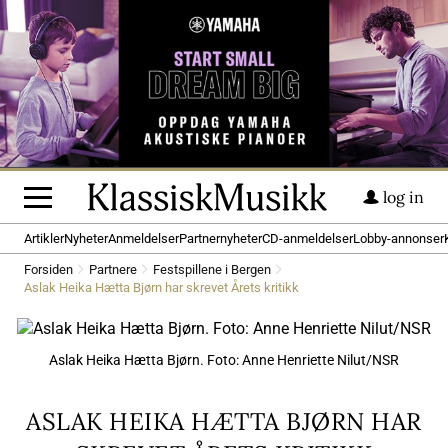
log in
Artikler
Nyheter
Anmeldelser
Partnernyheter
CD-anmeldelser
Lobby-annonser
Forsiden
Partnere
Festspillene i Bergen
Aslak Heika Hætta Bjørn har skrevet Årets kritikk
Aslak Heika Hætta Bjørn. Foto: Anne Henriette Nilut/NSR
ASLAK HEIKA HÆTTA BJØRN HAR