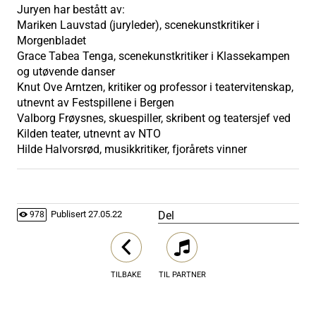
Juryen har bestått av:
Mariken Lauvstad (juryleder), scenekunstkritiker i
Morgenbladet
Grace Tabea Tenga, scenekunstkritiker i Klassekampen
og utøvende danser
Knut Ove Arntzen, kritiker og professor i teatervitenskap,
utnevnt av Festspillene i Bergen
Valborg Frøysnes, skuespiller, skribent og teatersjef ved
Kilden teater, utnevnt av NTO
Hilde Halvorsrød, musikkritiker, fjorårets vinner
Del
Publisert
27.05.22
978
TILBAKE
TIL PARTNER