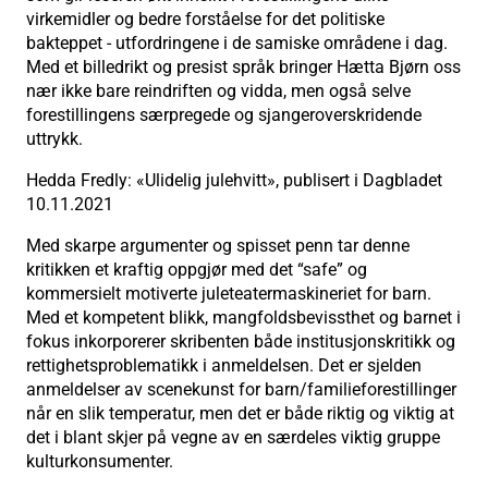
virkemidler og bedre forståelse for det politiske
bakteppet - utfordringene i de samiske områdene i dag.
Med et billedrikt og presist språk bringer Hætta Bjørn oss
nær ikke bare reindriften og vidda, men også selve
forestillingens særpregede og sjangeroverskridende
uttrykk.
Hedda Fredly: «Ulidelig julehvitt», publisert i Dagbladet
10.11.2021
Med skarpe argumenter og spisset penn tar denne
kritikken et kraftig oppgjør med det “safe” og
kommersielt motiverte juleteatermaskineriet for barn.
Med et kompetent blikk, mangfoldsbevissthet og barnet i
fokus inkorporerer skribenten både institusjonskritikk og
rettighetsproblematikk i anmeldelsen. Det er sjelden
anmeldelser av scenekunst for barn/familieforestillinger
når en slik temperatur, men det er både riktig og viktig at
det i blant skjer på vegne av en særdeles viktig gruppe
kulturkonsumenter.