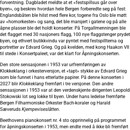
forventning. Dagbladet meldte at et «festspillsus går over
byen», og beskrev hvordan hele Bergen forberedte seg på fest:
Englandsbåten ble hilst med flere kor, togene fra Oslo ble møtt
av «hornorkester» og sang, det ble marsjert i gatene og på alle
åpne plasser ble det holdt konserter. På Torgallmenningen ble
det flagget med 30 nasjoners flagg, 100 nye flaggstenger prydet
byen, og ethvert butikkvindu var pyntet med festspilltema og
portretter av Edvard Grieg. Og på kvelden, med kong Haakon VII
til stede i Konsertpaleet, var det klart for Åpningskonserten.
Den store sensasjonen i 1953 var urfremføringen av
Klokkeklang i orkesterversjon, et «tapt» stykke av Edvard Grieg
som ble funnet i hans etterlatte papirer. På denne konserten i
2027 blir
Klokkeklang
fremført i tre versjoner. Den andre
sensasjonen i 1953 var at den verdenskjente dirigenten Leopold
Stokowski lot seg lokke til byen. Under hans ledelse fremførte
Bergen Filharmoniske Orkester Bach-koraler og Harald
Sæveruds
Kjempeviseslåtten
.
Beethovens pianokonsert nr. 4 sto opprinnelig på programmet
for åpningskonserten i 1953, men endte med å ikke bli fremført