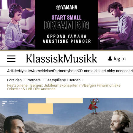
log in
Artikler
Nyheter
Anmeldelser
Partnernyheter
CD-anmeldelser
Lobby-annonser
Forsiden
Partnere
Festspillene i Bergen
Festspillene i Bergen: Jubileumskonserten m/Bergen Filharmoniske
Orkester & Leif Ove Andsnes