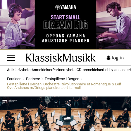
log in
Artikler
Nyheter
Anmeldelser
Partnernyheter
CD-anmeldelser
Lobby-annonser
Forsiden
Partnere
Festspillene i Bergen
Festspillene i Bergen: Orchestre Révolutionnaire et Romantique & Leif
Ove Andsnes m/Griegs pianokonsert i a-moll