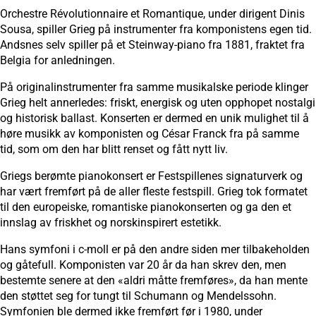
Orchestre Révolutionnaire et Romantique, under dirigent Dinis
Sousa, spiller Grieg på instrumenter fra komponistens egen tid.
Andsnes selv spiller på et Steinway-piano fra 1881, fraktet fra
Belgia for anledningen.
På originalinstrumenter fra samme musikalske periode klinger
Grieg helt annerledes: friskt, energisk og uten opphopet nostalgi
og historisk ballast. Konserten er dermed en unik mulighet til å
høre musikk av komponisten og César Franck fra på samme
tid, som om den har blitt renset og fått nytt liv.
Griegs berømte pianokonsert er Festspillenes signaturverk og
har vært fremført på de aller fleste festspill. Grieg tok formatet
til den europeiske, romantiske pianokonserten og ga den et
innslag av friskhet og norskinspirert estetikk.
Hans symfoni i c-moll er på den andre siden mer tilbakeholden
og gåtefull. Komponisten var 20 år da han skrev den, men
bestemte senere at den «aldri måtte fremføres», da han mente
den støttet seg for tungt til Schumann og Mendelssohn.
Symfonien ble dermed ikke fremført før i 1980, under