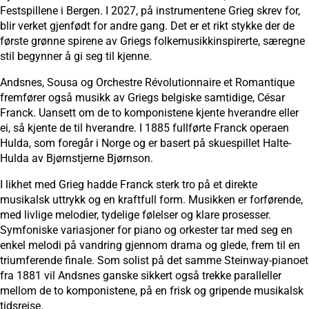
Festspillene i Bergen. I 2027, på instrumentene Grieg skrev for,
blir verket gjenfødt for andre gang. Det er et rikt stykke der de
første grønne spirene av Griegs folkemusikkinspirerte, særegne
stil begynner å gi seg til kjenne.
Andsnes, Sousa og Orchestre Révolutionnaire et Romantique
fremfører også musikk av Griegs belgiske samtidige, César
Franck. Uansett om de to komponistene kjente hverandre eller
ei, så kjente de til hverandre. I 1885 fullførte Franck operaen
Hulda, som foregår i Norge og er basert på skuespillet Halte-
Hulda av Bjørnstjerne Bjørnson.
I likhet med Grieg hadde Franck sterk tro på et direkte
musikalsk uttrykk og en kraftfull form. Musikken er forførende,
med livlige melodier, tydelige følelser og klare prosesser.
Symfoniske variasjoner for piano og orkester tar med seg en
enkel melodi på vandring gjennom drama og glede, frem til en
triumferende finale. Som solist på det samme Steinway-pianoet
fra 1881 vil Andsnes ganske sikkert også trekke paralleller
mellom de to komponistene, på en frisk og gripende musikalsk
tidsreise.