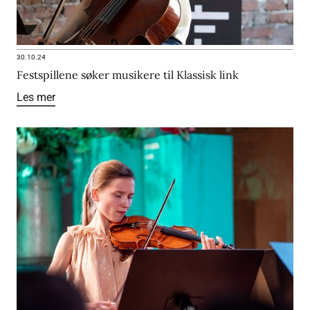
30.10.24
Festspillene søker musikere til Klassisk link
Les mer