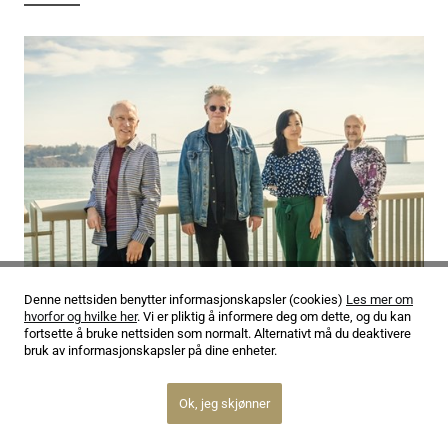
Denne nettsiden benytter informasjonskapsler (cookies)
Les mer om
hvorfor og hvilke her
. Vi er pliktig å informere deg om dette, og du kan
fortsette å bruke nettsiden som normalt. Alternativt må du deaktivere
bruk av informasjonskapsler på dine enheter.
16.03.22
Kronos Quartet er artist-in-residence under
Ok, jeg skjønner
Festspillene i Bergen 2022