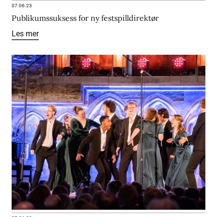
07.06.23
Publikumssuksess for ny festspilldirektør
Les mer