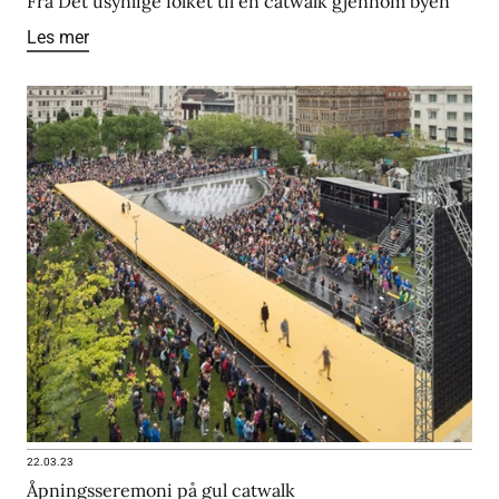
Fra Det usynlige folket til en catwalk gjennom byen
Les mer
22.03.23
Åpningsseremoni på gul catwalk