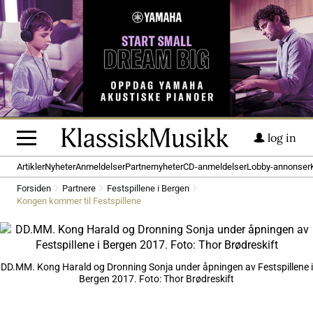
log in
Artikler
Nyheter
Anmeldelser
Partnernyheter
CD-anmeldelser
Lobby-annonser
Forsiden
Partnere
Festspillene i Bergen
Kongen kommer til Festspillene
DD.MM. Kong Harald og Dronning Sonja under åpningen av Festspillene i
Bergen 2017. Foto: Thor Brødreskift