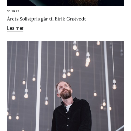
30.10.23
Årets Solistpris går til Eirik Grøtvedt
Les mer