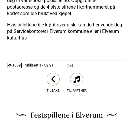
deg til vår e-post: post@fie.no. Oppgi din e-
postadresse og de 4 siste sifrene i kortnummeret på
kortet som ble brukt ved kjøpet.
Hvis billettene ble kjøpt over disk, kan du henvende deg
på Servicekontoret i Elverum kommune eller i Elverum
kulturhus
Del
Publisert
17.02.21
1639
TILBAKE
TIL PARTNER
Festspillene i Elverum