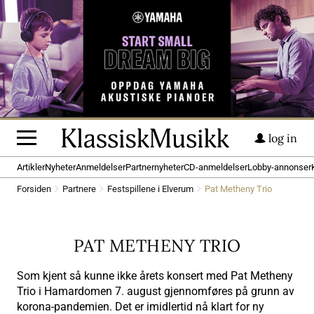
log in
Artikler
Nyheter
Anmeldelser
Partnernyheter
CD-anmeldelser
Lobby-annonser
Forsiden
Partnere
Festspillene i Elverum
Pat Metheny Trio
PAT METHENY TRIO
Som kjent så kunne ikke årets konsert med Pat Metheny
Trio i Hamardomen 7. august gjennomføres på grunn av
korona-pandemien. Det er imidlertid nå klart for ny