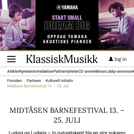
log in
Artikler
Nyheter
Anmeldelser
Partnernyheter
CD-anmeldelser
Lobby-annonser
Forsiden
Partnere
Kulturelt Initiativ
Midtåsen Barnefestival 13. – 25. Juli
MIDTÅSEN BARNEFESTIVAL 13. –
25. JULI
Ludvig og Ludwig – to naturelskere! ble en stor suksess