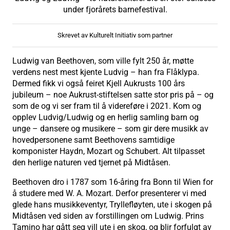
under fjorårets barnefestival.
Skrevet av Kulturelt Initiativ som partner
Ludwig van Beethoven, som ville fylt 250 år, møtte
verdens nest mest kjente Ludvig – han fra Flåklypa.
Dermed fikk vi også feiret Kjell Aukrusts 100 års
jubileum – noe Aukrust-stiftelsen satte stor pris på – og
som de og vi ser fram til å videreføre i 2021. Kom og
opplev Ludvig/Ludwig og en herlig samling barn og
unge – dansere og musikere – som gir dere musikk av
hovedpersonene samt Beethovens samtidige
komponister Haydn, Mozart og Schubert. Alt tilpasset
den herlige naturen ved tjernet på Midtåsen.
Beethoven dro i 1787 som 16-åring fra Bonn til Wien for
å studere med W. A. Mozart. Derfor presenterer vi med
glede hans musikkeventyr, Tryllefløyten, ute i skogen på
Midtåsen ved siden av forstillingen om Ludwig. Prins
Tamino har gått seg vill ute i en skog, og blir forfulgt av