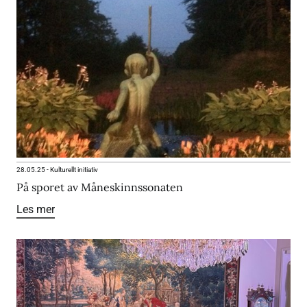
28.05.25
-
Kulturellt initiativ
På sporet av Måneskinnssonaten
Les mer