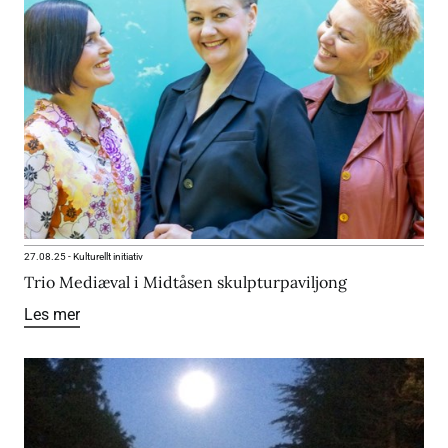
27.08.25
-
Kulturellt initiativ
Trio Mediæval i Midtåsen skulpturpaviljong
Les mer