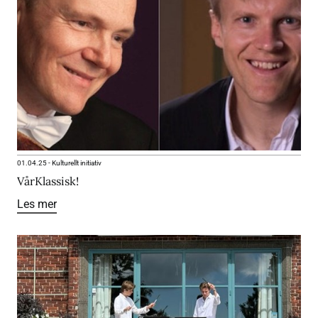
01.04.25
-
Kulturellt initiativ
VårKlassisk!
Les mer