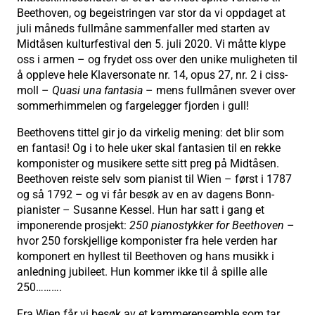
Beethoven, og begeistringen var stor da vi oppdaget at
juli måneds fullmåne sammenfaller med starten av
Midtåsen kulturfestival den 5. juli 2020. Vi måtte klype
oss i armen – og frydet oss over den unike muligheten til
å oppleve hele Klaversonate nr. 14, opus 27, nr. 2 i ciss-
moll –
Quasi una fantasia
– mens fullmånen svever over
sommerhimmelen og fargelegger fjorden i gull!
Beethovens tittel gir jo da virkelig mening: det blir som
en fantasi! Og i to hele uker skal fantasien til en rekke
komponister og musikere sette sitt preg på Midtåsen.
Beethoven reiste selv som pianist til Wien – først i 1787
og så 1792 – og vi får besøk av en av dagens Bonn-
pianister – Susanne Kessel. Hun har satt i gang et
imponerende prosjekt:
250 pianostykker for Beethoven
–
hvor 250 forskjellige komponister fra hele verden har
komponert en hyllest til Beethoven og hans musikk i
anledning jubileet. Hun kommer ikke til å spille alle
250……….
Fra Wien får vi besøk av et kammerensemble som tar