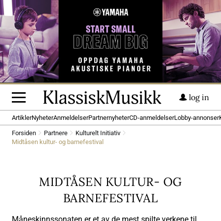
log in
Artikler
Nyheter
Anmeldelser
Partnernyheter
CD-anmeldelser
Lobby-annonser
Forsiden
Partnere
Kulturelt Initiativ
Midtåsen kultur- og barnefestival
MIDTÅSEN KULTUR- OG
BARNEFESTIVAL
Måneskinnssonaten er et av de mest spilte verkene til