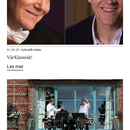
01.04.25
-
Kulturellt initiativ
VårKlassisk!
Les mer