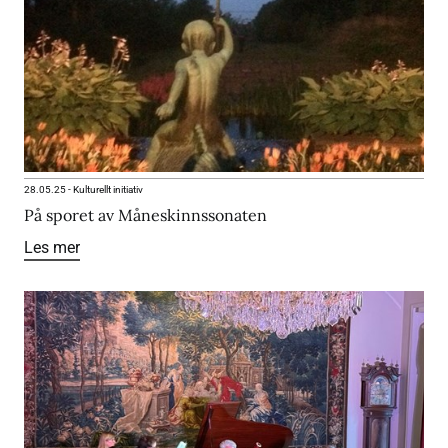
28.05.25
-
Kulturellt initiativ
På sporet av Måneskinnssonaten
Les mer