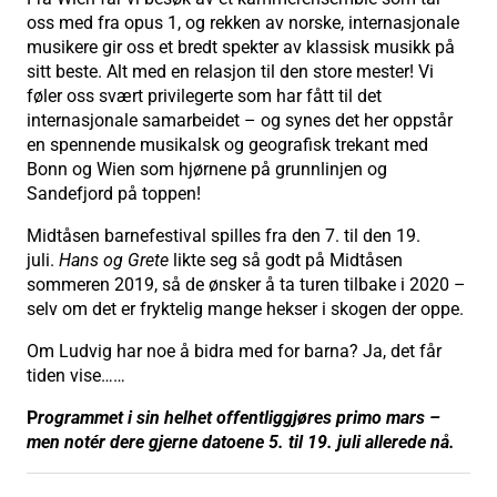
oss med fra opus 1, og rekken av norske, internasjonale
musikere gir oss et bredt spekter av klassisk musikk på
sitt beste. Alt med en relasjon til den store mester! Vi
føler oss svært privilegerte som har fått til det
internasjonale samarbeidet – og synes det her oppstår
en spennende musikalsk og geografisk trekant med
Bonn og Wien som hjørnene på grunnlinjen og
Sandefjord på toppen!
Midtåsen barnefestival spilles fra den 7. til den 19.
juli.
Hans og Grete
likte seg så godt på Midtåsen
sommeren 2019, så de ønsker å ta turen tilbake i 2020 –
selv om det er fryktelig mange hekser i skogen der oppe.
Om Ludvig har noe å bidra med for barna? Ja, det får
tiden vise……
P
rogrammet i sin helhet offentliggjøres primo mars –
men notér dere gjerne datoene 5. til 19. juli allerede nå.