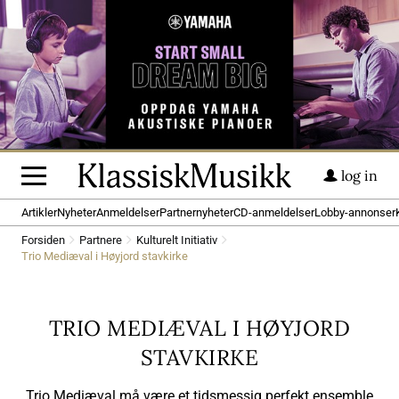
log in
Artikler
Nyheter
Anmeldelser
Partnernyheter
CD-anmeldelser
Lobby-annonser
Forsiden
Partnere
Kulturelt Initiativ
Trio Mediæval i Høyjord stavkirke
TRIO MEDIÆVAL I HØYJORD
STAVKIRKE
Trio Mediæval må være et tidsmessig perfekt ensemble