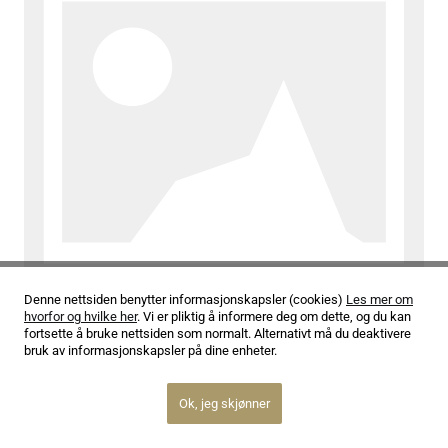
Denne nettsiden benytter informasjonskapsler (cookies)
Les mer om
09.05.22
hvorfor og hvilke her
. Vi er pliktig å informere deg om dette, og du kan
Tre Mussikanter!
fortsette å bruke nettsiden som normalt. Alternativt må du deaktivere
bruk av informasjonskapsler på dine enheter.
Les mer
Ok, jeg skjønner