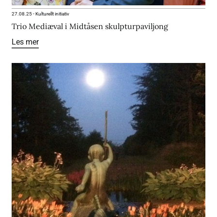
27.08.25
-
Kulturellt initiativ
Trio Mediæval i Midtåsen skulpturpaviljong
Les mer