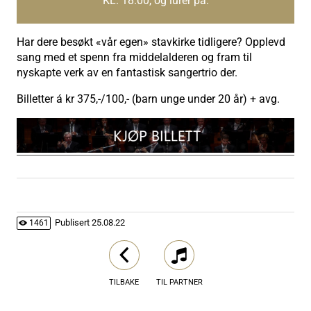
KL. 18.00, og lurer på:
Har dere besøkt «vår egen» stavkirke tidligere? Opplevd
sang med et spenn fra middelalderen og fram til
nyskapte verk av en fantastisk sangertrio der.
Billetter á kr 375,-/100,- (barn unge under 20 år) + avg.
Publisert
25.08.22
1461
TILBAKE
TIL PARTNER