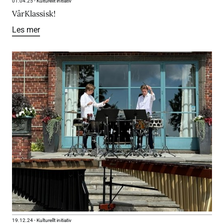
01.04.25
-
Kulturellt initiativ
VårKlassisk!
Les mer
19.12.24
-
Kulturellt initiativ