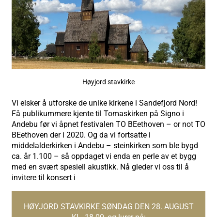
Høyjord stavkirke
Vi elsker å utforske de unike kirkene i Sandefjord Nord!
Få publikummere kjente til Tomaskirken på Signo i
Andebu før vi åpnet festivalen TO BEethoven – or not TO
BEethoven der i 2020. Og da vi fortsatte i
middelalderkirken i Andebu – steinkirken som ble bygd
ca. år 1.100 – så oppdaget vi enda en perle av et bygg
med en svært spesiell akustikk. Nå gleder vi oss til å
invitere til konsert i
HØYJORD STAVKIRKE SØNDAG DEN 28. AUGUST