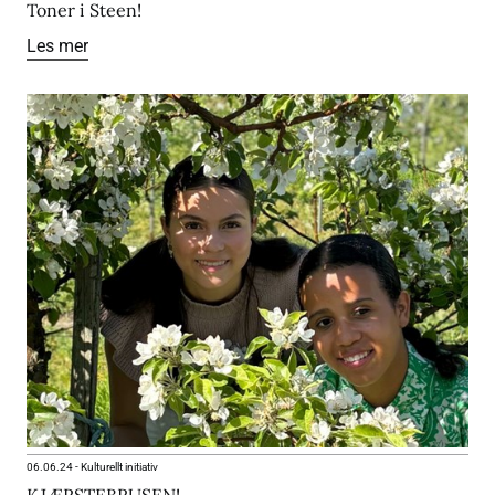
Toner i Steen!
Les mer
06.06.24
-
Kulturellt initiativ
KJÆRSTEBRUSEN!