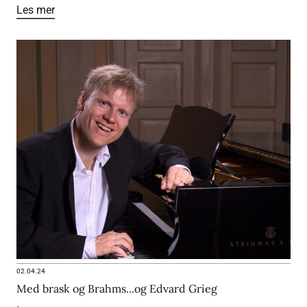
Les mer
02.04.24
Med brask og Brahms...og Edvard Grieg