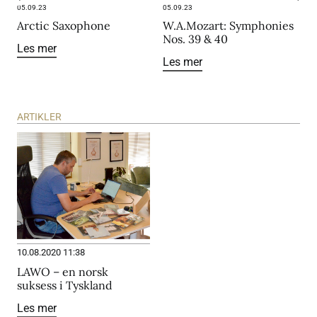
fra innspilling til ferdig utgivelse.
05.09.23
05.09.23
05
Arctic Saxophone
W.A.Mozart: Symphonies
M
LAWO Classics’ utgivelser distribueres til 40 land, med
Nos. 39 & 40
Sentral-Europa, USA, Japan og Sør-Korea som de største
Les mer
L
Les mer
områdene. I tillegg kommer digital distribusjon. Alle
LAWO Classics’ innspillinger skjer i HiRes-formatet DXD.
lawo@lawo.no
ARTIKLER
920 19 811
http://www.lawo.no/
10.08.2020 11:38
LAWO – en norsk
suksess i Tyskland
Les mer