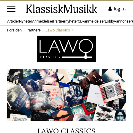
log in
Artikler
Nyheter
Anmeldelser
Partnernyheter
CD-anmeldelser
Lobby-annonser
Forsiden
Partnere
Lawo Classics
LAWO CLASSICS