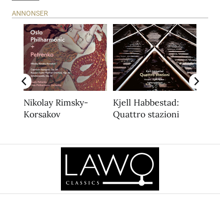
ANNONSER
Nikolay Rimsky-
Kjell Habbestad:
Sve
Korsakov
Quattro stazioni
Wor
Vaag