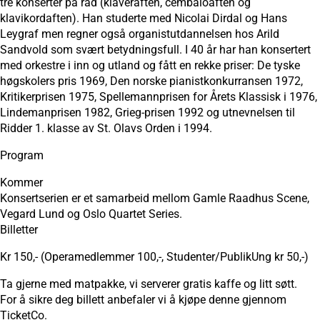
tre konserter på rad (klaveraften, cembaloaften og
klavikordaften). Han studerte med Nicolai Dirdal og Hans
Leygraf men regner også organistutdannelsen hos Arild
Sandvold som svært betydningsfull. I 40 år har han konsertert
med orkestre i inn og utland og fått en rekke priser: De tyske
høgskolers pris 1969, Den norske pianistkonkurransen 1972,
Kritikerprisen 1975, Spellemannprisen for Årets Klassisk i 1976,
Lindemanprisen 1982, Grieg-prisen 1992 og utnevnelsen til
Ridder 1. klasse av St. Olavs Orden i 1994.
Program
Kommer
Konsertserien er et samarbeid mellom Gamle Raadhus Scene,
Vegard Lund og Oslo Quartet Series.
Billetter
Kr 150,- (Operamedlemmer 100,-, Studenter/PublikUng kr 50,-)
Ta gjerne med matpakke, vi serverer gratis kaffe og litt søtt.
For å sikre deg billett anbefaler vi å kjøpe denne gjennom
TicketCo.