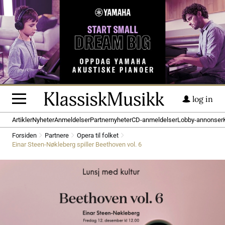
log in
Artikler
Nyheter
Anmeldelser
Partnernyheter
CD-anmeldelser
Lobby-annonser
Forsiden
Partnere
Opera til folket
Einar Steen-Nøkleberg spiller Beethoven vol. 6