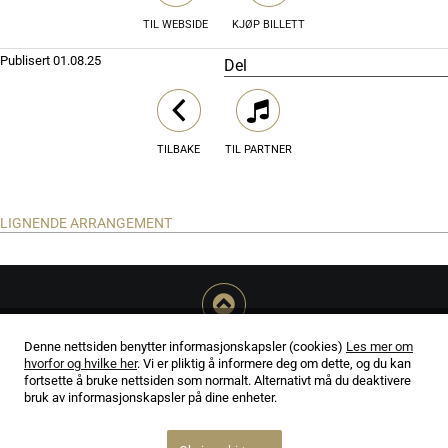
TIL WEBSIDE
KJØP BILLETT
Publisert
01.08.25
Del
TILBAKE
TIL PARTNER
LIGNENDE ARRANGEMENT
Denne nettsiden benytter informasjonskapsler (cookies)
Les mer om
hvorfor og hvilke her
. Vi er pliktig å informere deg om dette, og du kan
Ansvarlig utgiver Morten Olsen
fortsette å bruke nettsiden som normalt. Alternativt må du deaktivere
Mezzo Media AS - Org.nr 981 464 168
bruk av informasjonskapsler på dine enheter.
Om oss