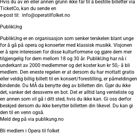
Hvis du av en eller annen grunn ikke får til å bestille billetter via
TicketCo, kan du sende en
e-post til: info@operatilfolket.no
PublikUng
PublikUng er en organisasjon som senker terskelen blant unge
for å gå på opera og konserter med klassisk musikk. Visjonen
er å spre interessen for disse kulturformene og gjøre dem mer
tilgjengelig for dem mellom 18 og 30 år. PublikUng har nå i
underkant av 2000 medlemmer og det koster kun kr 50,- å bli
medlem. Den eneste regelen er at dersom du har mottatt gratis
eller veldig billig billett til en konsert/forestilling, er påmeldingen
bindende. Du MÅ da benytte deg av billetten din. Gjør du ikke
det, vanker det dessverre en bot. Det er alltid lang venteliste og
en annen som vil gå i ditt sted, hvis du ikke kan. Gi oss derfor
beskjed dersom du ikke benytter billetten din likevel. Du kan gi
den til en venn også.
Meld deg på via publikung.no
Bli medlem i Opera til folket