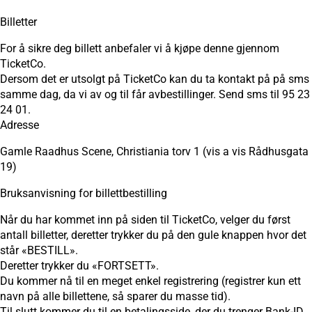
Billetter
For å sikre deg billett anbefaler vi å kjøpe denne gjennom
TicketCo.
Dersom det er utsolgt på TicketCo kan du ta kontakt på på sms
samme dag, da vi av og til får avbestillinger. Send sms til 95 23
24 01.
Adresse
Gamle Raadhus Scene, Christiania torv 1 (vis a vis Rådhusgata
19)
Bruksanvisning for billettbestilling
Når du har kommet inn på siden til TicketCo, velger du først
antall billetter, deretter trykker du på den gule knappen hvor det
står «BESTILL».
Deretter trykker du «FORTSETT».
Du kommer nå til en meget enkel registrering (registrer kun ett
navn på alle billettene, så sparer du masse tid).
Til slutt kommer du til en betalingsside, der du trenger Bank-ID