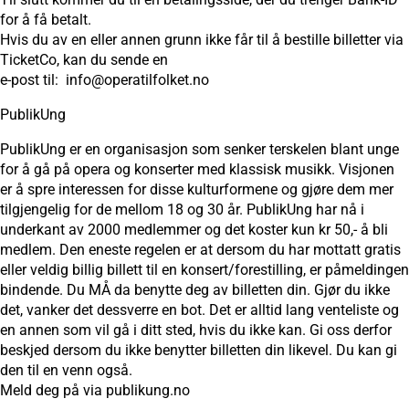
for å få betalt.
Hvis du av en eller annen grunn ikke får til å bestille billetter via
TicketCo, kan du sende en
e-post til: info@operatilfolket.no
PublikUng
PublikUng er en organisasjon som senker terskelen blant unge
for å gå på opera og konserter med klassisk musikk. Visjonen
er å spre interessen for disse kulturformene og gjøre dem mer
tilgjengelig for de mellom 18 og 30 år. PublikUng har nå i
underkant av 2000 medlemmer og det koster kun kr 50,- å bli
medlem. Den eneste regelen er at dersom du har mottatt gratis
eller veldig billig billett til en konsert/forestilling, er påmeldingen
bindende. Du MÅ da benytte deg av billetten din. Gjør du ikke
det, vanker det dessverre en bot. Det er alltid lang venteliste og
en annen som vil gå i ditt sted, hvis du ikke kan. Gi oss derfor
beskjed dersom du ikke benytter billetten din likevel. Du kan gi
den til en venn også.
Meld deg på via publikung.no