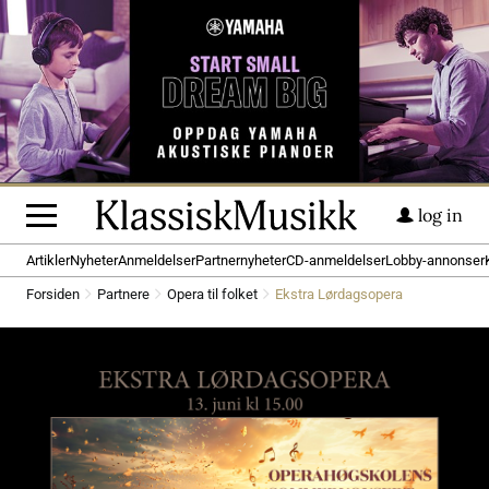
log in
Artikler
Nyheter
Anmeldelser
Partnernyheter
CD-anmeldelser
Lobby-annonser
Forsiden
Partnere
Opera til folket
Ekstra Lørdagsopera