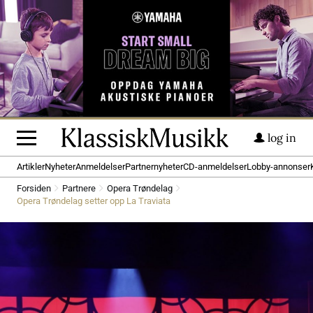
log in
Artikler
Nyheter
Anmeldelser
Partnernyheter
CD-anmeldelser
Lobby-annonser
Forsiden
Partnere
Opera Trøndelag
Opera Trøndelag setter opp La Traviata