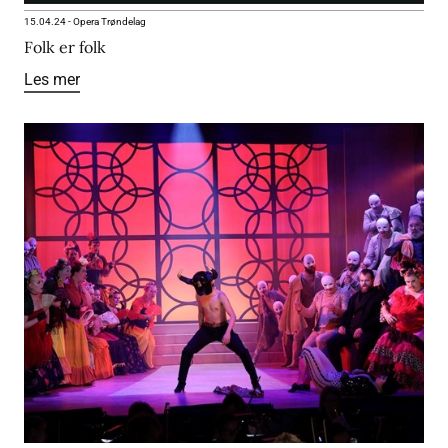
15.04.24
-
Opera Trøndelag
Folk er folk
Les mer