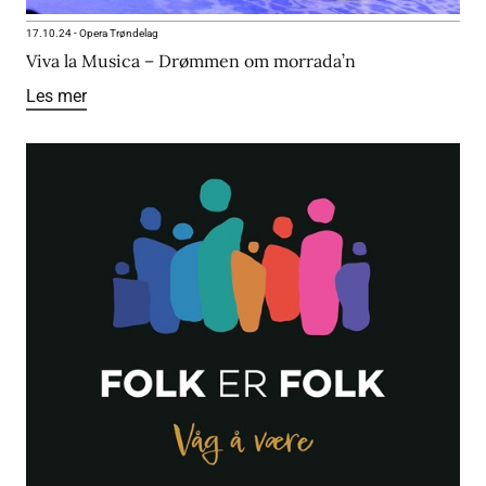
17.10.24
-
Opera Trøndelag
Viva la Musica – Drømmen om morrada’n
Les mer