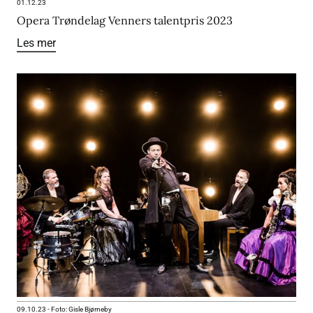
01.12.23
Opera Trøndelag Venners talentpris 2023
Les mer
09.10.23
-
Foto: Gisle Bjørneby