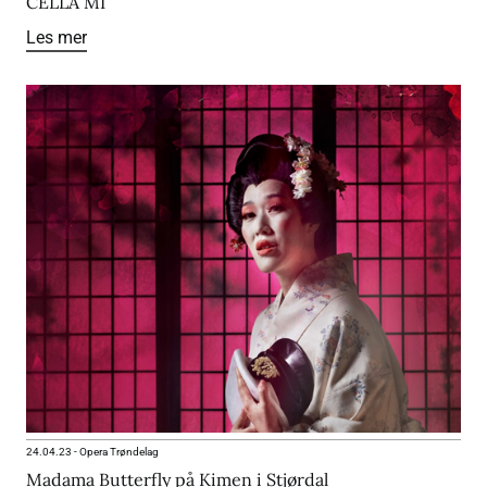
CELLA MI
Les mer
24.04.23
-
Opera Trøndelag
Madama Butterfly på Kimen i Stjørdal