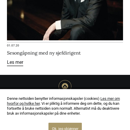
01.07.20
Sesongåpning med ny sjefdirigent
Les mer
Denne nettsiden benytter informasjonskapsler (cookies)
Les mer om
hvorfor og hvilke her
. Vi er pliktig å informere deg om dette, og du kan
Ansvarlig utgiver Morten Olsen
fortsette å bruke nettsiden som normalt. Alternativt må du deaktivere
Mezzo Media AS - Org.nr 981 464 168
bruk av informasjonskapsler på dine enheter.
Om oss
Ok, jeg skjønner