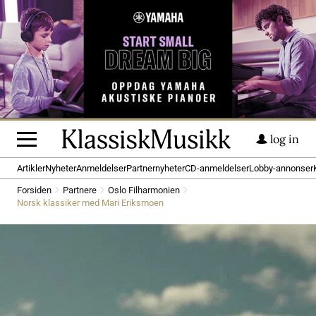
log in
Artikler
Nyheter
Anmeldelser
Partnernyheter
CD-anmeldelser
Lobby-annonser
Forsiden
Partnere
Oslo Filharmonien
Norsk klassiker med Mari Eriksmoen