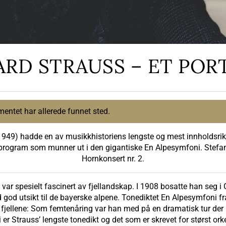
ARD STRAUSS – ET POR
mentet har allerede funnet sted.
49) hadde en av musikkhistoriens lengste og mest innholdsrike
s-program som munner ut i den gigantiske En Alpesymfoni. Stefan 
Hornkonsert nr. 2.
 var spesielt fascinert av fjellandskap. I 1908 bosatte han seg i
 god utsikt til de bayerske alpene. Tonediktet En Alpesymfoni f
 fjellene: Som femtenåring var han med på en dramatisk tur der r
er Strauss’ lengste tonedikt og det som er skrevet for størst ork