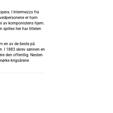
pera. I Intermezzo fra
hovedpersonene er ham
opi av komponistens hjem.
spilles her har tittelen
om en av de beste på
n. I 1883 skrev sønnen en
øre den offentlig. Nesten
 mørke krigsårene