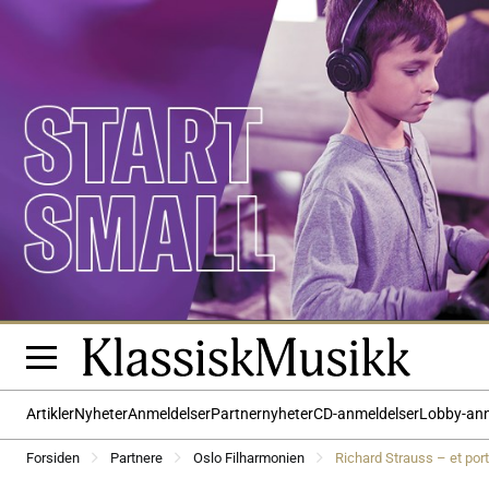
Artikler
Nyheter
Anmeldelser
Partnernyheter
CD-anmeldelser
Lobby-an
Forsiden
Partnere
Oslo Filharmonien
Richard Strauss – et port