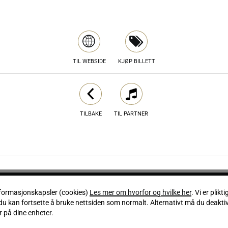
TIL WEBSIDE
KJØP BILLETT
TILBAKE
TIL PARTNER
Ansvarlig utgiver Morten Olsen
nformasjonskapsler (cookies)
Les mer om hvorfor og hvilke her
. Vi er plikti
Mezzo Media AS - Org.nr 981 464 168
du kan fortsette å bruke nettsiden som normalt. Alternativt må du deakti
Om oss
 på dine enheter.