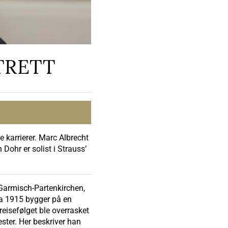
TRETT
 karrierer. Marc Albrecht
Dohr er solist i Strauss’
 Garmisch-Partenkirchen,
ra 1915 bygger på en
eisefølget ble overrasket
ester. Her beskriver han