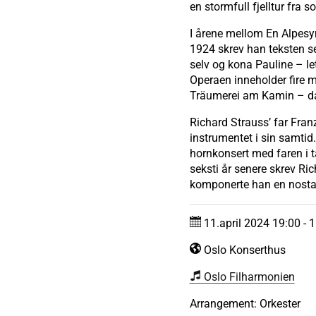
en stormfull fjelltur fra 
I årene mellom En Alpesym
1924 skrev han teksten s
selv og kona Pauline – l
Operaen inneholder fire m
Träumerei am Kamin – d
Richard Strauss’ far Fran
instrumentet i sin samtid
hornkonsert med faren i t
seksti år senere skrev Ri
komponerte han en nostalg
11.april 2024 19:00 - 1
Oslo Konserthus
Oslo Filharmonien
Arrangement: Orkester