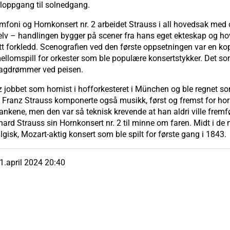
soloppgang til solnedgang.
foni og Hornkonsert nr. 2 arbeidet Strauss i all hovedsak med o
elv – handlingen bygger på scener fra hans eget ekteskap og 
ett forkledd. Scenografien ved den første oppsetningen var en k
ellomspill for orkester som ble populære konsertstykker. Det som 
agdrømmer ved peisen.
z jobbet som hornist i hofforkesteret i München og ble regnet s
. Franz Strauss komponerte også musikk, først og fremst for hor
ankene, men den var så teknisk krevende at han aldri ville fremf
chard Strauss sin Hornkonsert nr. 2 til minne om faren. Midt i de
isk, Mozart-aktig konsert som ble spilt for første gang i 1843.
1.april 2024 20:40