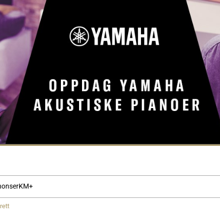
nonser
KM+
rett