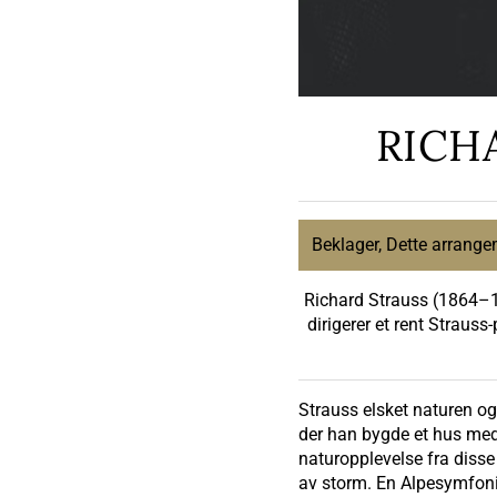
RICH
Beklager, Dette arrange
Richard Strauss (1864–19
dirigerer et rent Straus
Strauss elsket naturen og
der han bygde et hus med
naturopplevelse fra disse
av storm. En Alpesymfoni 