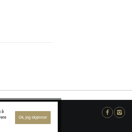
g å
vere
Ok, jeg skjønner