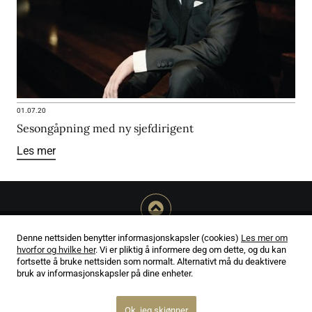
01.07.20
Sesongåpning med ny sjefdirigent
Les mer
Denne nettsiden benytter informasjonskapsler (cookies)
Les mer om
hvorfor og hvilke her
. Vi er pliktig å informere deg om dette, og du kan
Ansvarlig utgiver Morten Olsen
fortsette å bruke nettsiden som normalt. Alternativt må du deaktivere
Mezzo Media AS - Org.nr 981 464 168
bruk av informasjonskapsler på dine enheter.
Om oss
Ok, jeg skjønner