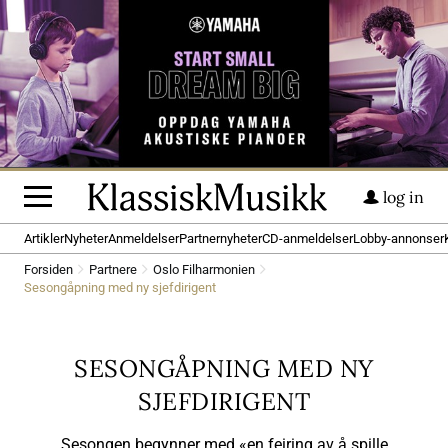
log in
Artikler
Nyheter
Anmeldelser
Partnernyheter
CD-anmeldelser
Lobby-annonser
Forsiden
Partnere
Oslo Filharmonien
Sesongåpning med ny sjefdirigent
SESONGÅPNING MED NY
SJEFDIRIGENT
Sesongen begynner med «en feiring av å spille