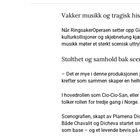
Vakker musikk og tragisk his
Når RingsakerOperaen setter opp Gia
kulturkollisjoner og skjebnetung kj
musikk møter et sterkt scenisk uttry
Stolthet og samhold bak sc
– Det er mye i denne produksjonen je
krefter som sammen skaper en helhet
I hovedrollen som Cio-Cio-San, ell
tolker rollen for tredje gang i Norg
Scenografien, skapt av Plamena Dic
Både Chavalit og Dicheva startet si
som base – og et levende bevis på 