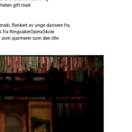
igheten gift med
nski, flankert av unge dansere fra
kås fra RingsakerOperaSkole
 som sjarmerer som den lille