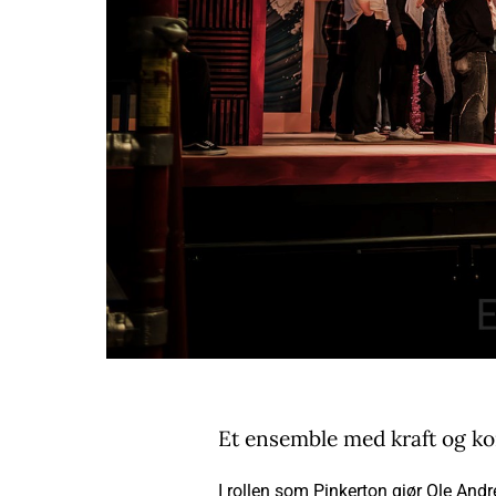
Et ensemble med kraft og ko
I rollen som Pinkerton gjør Ole Andr