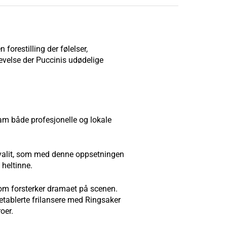
orestilling der følelser,
evelse der Puccinis udødelige
ram både profesjonelle og lokale
avalit, som med denne oppsetningen
 heltinne.
som forsterker dramaet på scenen.
etablerte frilansere med Ringsaker
oer.