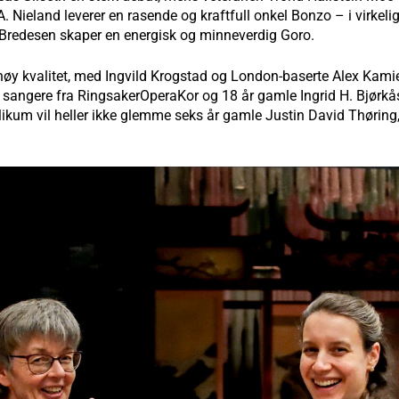
A. Nieland leverer en rasende og kraftfull onkel Bonzo – i virkel
Bredesen skaper en energisk og minneverdig Goro.
høy kvalitet, med Ingvild Krogstad og London-baserte Alex Kamie
r vi sangere fra RingsakerOperaKor og 18 år gamle Ingrid H. Bjør
ikum vil heller ikke glemme seks år gamle Justin David Thøring,