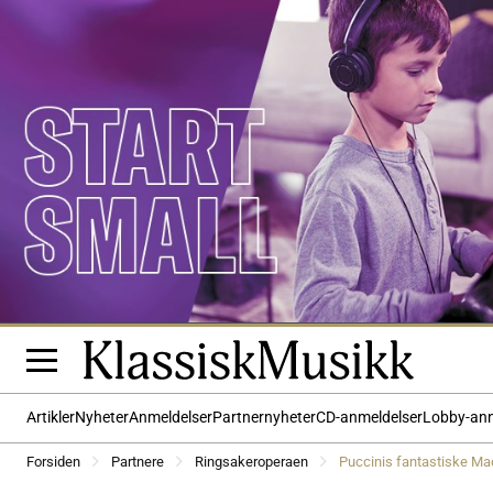
Artikler
Nyheter
Anmeldelser
Partnernyheter
CD-anmeldelser
Lobby-an
Forsiden
Partnere
Ringsakeroperaen
Puccinis fantastiske Ma