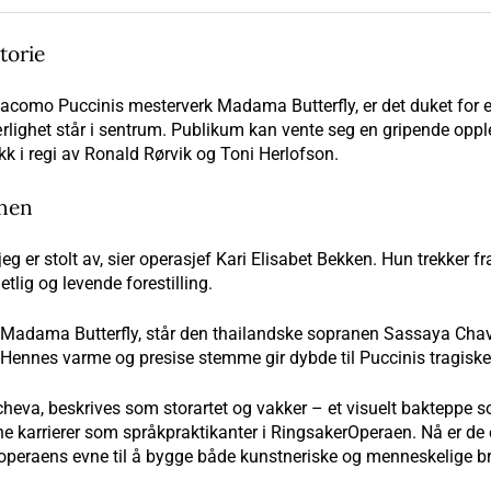
torie
como Puccinis mesterverk Madama Butterfly, er det duket for en f
ærlighet står i sentrum. Publikum kan vente seg en gripende oppl
kk i regi av Ronald Rørvik og Toni Herlofson.
enen
g er stolt av, sier operasjef Kari Elisabet Bekken. Hun trekker f
lig og levende forestilling.
er Madama Butterfly, står den thailandske sopranen Sassaya Ch
e. Hennes varme og presise stemme gir dybde til Puccinis tragiske
heva, beskrives som storartet og vakker – et visuelt bakteppe 
ne karrierer som språkpraktikanter i RingsakerOperaen. Nå er de 
operaens evne til å bygge både kunstneriske og menneskelige br