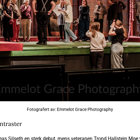
Fotografert av: Emmelot Grace Photography
ntraster
eas Silseth en sterk debut, mens veteranen Trond Hallstein Moe t