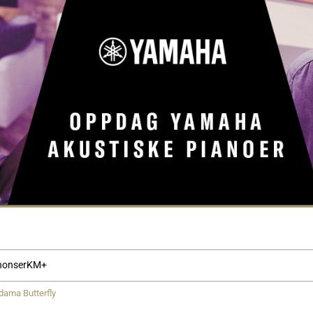
nonser
KM+
dama Butterfly