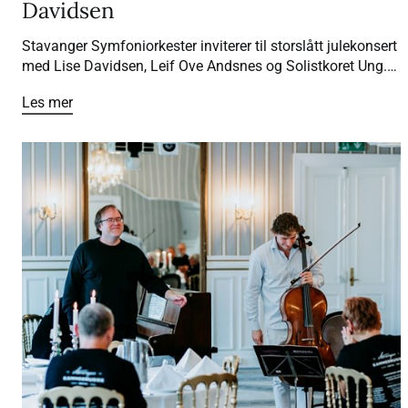
Davidsen
Stavanger Symfoniorkester inviterer til storslått julekonsert
med Lise Davidsen, Leif Ove Andsnes og Solistkoret Ung.
Publikum kan vente seg en stemningsfull kveld fylt med
Les mer
kjente juleklassikere og musikalske høydepunkter i DNB
Arena.