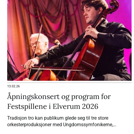
13.02.26
Åpningskonsert og program for
Festspillene i Elverum 2026
Tradisjon tro kan publikum glede seg til tre store
orkesterproduksjoner med Ungdomssymfonikerne,
stemningsfulle klubbkonserter og en eksklusiv konsertserie