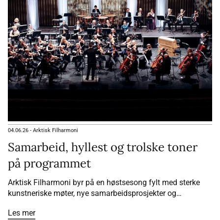
04.06.26
-
Arktisk Filharmoni
Samarbeid, hyllest og trolske toner
på programmet
Arktisk Filharmoni byr på en høstsesong fylt med sterke
kunstneriske møter, nye samarbeidsprosjekter og
musikalske høydepunkter. Publikum kan se frem til en
Les mer
storslått forestilling om fotografen Kåre Kivijärvi, en ny