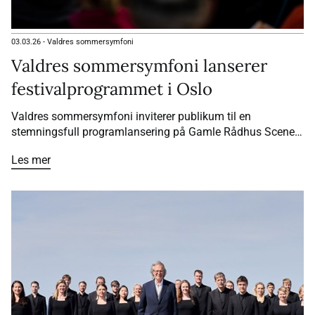
03.03.26
-
Valdres sommersymfoni
Valdres sommersymfoni lanserer
festivalprogrammet i Oslo
Valdres sommersymfoni inviterer publikum til en
stemningsfull programlansering på Gamle Rådhus Scene i
Oslo 7 mars. Her blir det levende musikk, smaker fra
Les mer
Valdres og en eksklusiv presentasjon av sommerens
festivalprogram.