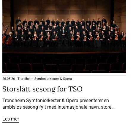
26.05.26
-
Trondheim Symfoniorkester & Opera
Storslått sesong for TSO
Trondheim Symfoniorkester & Opera presenterer en
ambisiøs sesong fylt med internasjonale navn, store
orkesterverk, opera og sterke norske kunstnere. Sesongen
Les mer
2026/27 peker samtidig tydelig fram mot Nasjonaljubileet i
2030, med økt fokus på norsk musikk, barn og unge og