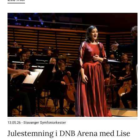
13.05.26
-
Stavanger Symfoniorkester
Julestemning i DNB Arena med Lise