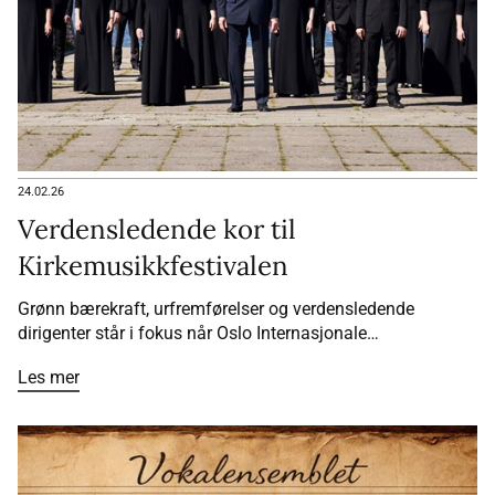
24.02.26
Verdensledende kor til
Kirkemusikkfestivalen
Grønn bærekraft, urfremførelser og verdensledende
dirigenter står i fokus når Oslo Internasjonale
Kirkemusikkfestival spiller opp fra 13.-22.mars.
Les mer