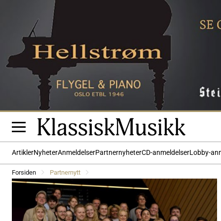
Artikler
Nyheter
Anmeldelser
Partnernyheter
CD-anmeldelser
Lobby-an
Forsiden
Partnernytt