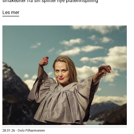
smakebiter fra sin splitter nye plateinnspilling
Les mer
28.01.26
-
Oslo Filharmonien