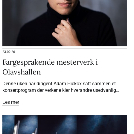
23.02.26
Fargesprakende mesterverk i
Olavshallen
Denne uken har dirigent Adam Hickox satt sammen et
konsertprogram der verkene kler hverandre usedvanlig
godt. Resultatet er en energifylt og fargerik konsertkveld,
Les mer
spekket med fantastisk musikk og sterke kunstneriske
kontraster.