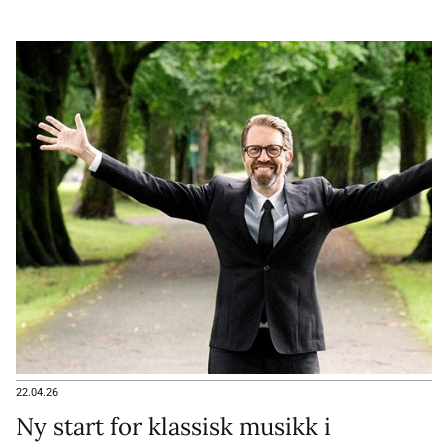
familieforestilling med trolsk stemning og en verdig
avskjed med en sentral skikkelse i nordnorsk musikkliv.
22.04.26
Ny start for klassisk musikk i