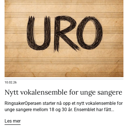
10.02.26
Nytt vokalensemble for unge sangere
RingsakerOperaen starter nå opp et nytt vokalensemble for
unge sangere mellom 18 og 30 år. Ensemblet har fått
navnet URO – Ung i RingsakerOperaen – og skal være en
Les mer
arena for talentutvikling, kunstnerisk utforsking og