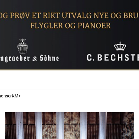
nonser
KM+