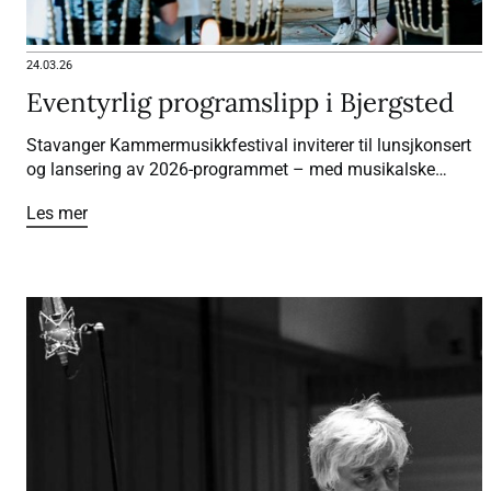
24.03.26
Eventyrlig programslipp i Bjergsted
Stavanger Kammermusikkfestival inviterer til lunsjkonsert
og lansering av 2026-programmet – med musikalske
smakebiter og møte med festivalens kunstneriske ledere.
Les mer