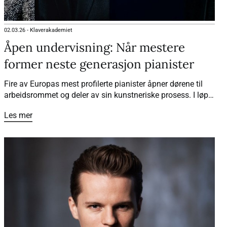
02.03.26
-
Klaverakademiet
Åpen undervisning: Når mestere
former neste generasjon pianister
Fire av Europas mest profilerte pianister åpner dørene til
arbeidsrommet og deler av sin kunstneriske prosess. I løpet
av flere intense dager får unge, håndplukkede pianister
Les mer
veiledning i toppklasse – før det hele kulminerer i konsert.