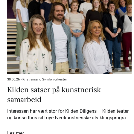
30.06.26
-
Kristiansand Symfoniorkester
Kilden satser på kunstnerisk
samarbeid
Interessen har vært stor for Kilden Diligens – Kilden teater
og konserthus sitt nye tverrkunstneriske utviklingsprogram.
Av 250 søkere er nå 25 kandidater valgt ut til neste fase.
Les mer