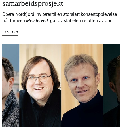
samarbeidsprosjekt
Opera Nordfjord inviterer til en storslått konsertopplevelse
når turneen
Meisterverk
går av stabelen i slutten av april,
med et imponerende ensemble av solister, kor og orkester.
Les mer