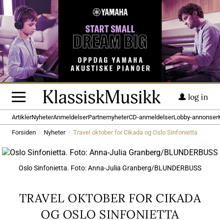
log in
Artikler
Nyheter
Anmeldelser
Partnernyheter
CD-anmeldelser
Lobby-annonser
Forsiden
Nyheter
Travel oktober for Cikada og Oslo Sinfonietta
Oslo Sinfonietta. Foto: Anna-Julia Granberg/BLUNDERBUSS
TRAVEL OKTOBER FOR CIKADA
OG OSLO SINFONIETTA